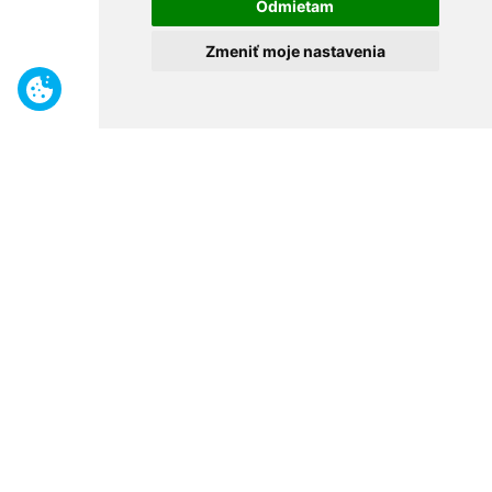
Odmietam
Zmeniť moje nastavenia
Benefity
Široký sortiment
Odborné poradenstvo
30 rokov na trhu
Naše predajne