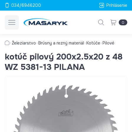
034/6946200
Prihlásenie
0
Železiarstvo
Brúsny a rezný materiál
Kotúče
Pilové
kotúč pilový 200x2.5x20 z 48
WZ 5381-13 PILANA