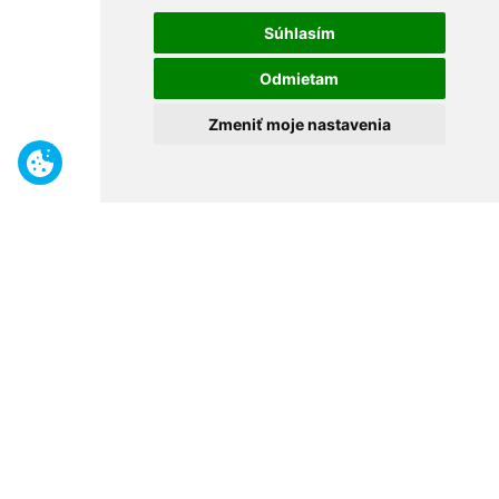
Súhlasím
Odmietam
Zmeniť moje nastavenia
Benefity
Široký sortiment
Odborné poradenstvo
30 rokov na trhu