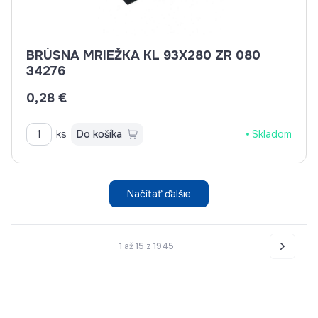
BRÚSNA MRIEŽKA KL 93X280 ZR 080
34276
0,28 €
ks
Do košíka
Skladom
Načítať ďalšie
1
až
15
z
1945
Nasledo