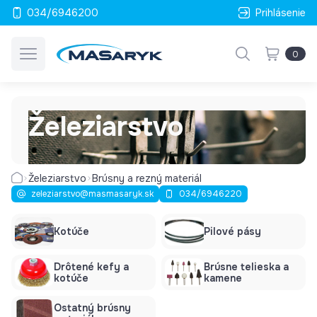
034/6946200
Prihlásenie
0
Železiarstvo
Železiarstvo
Brúsny a rezný materiál
zeleziarstvo@masmasaryk.sk
034/6946220
Kotúče
Pilové pásy
Drôtené kefy a
Brúsne telieska a
kotúče
kamene
Ostatný brúsny