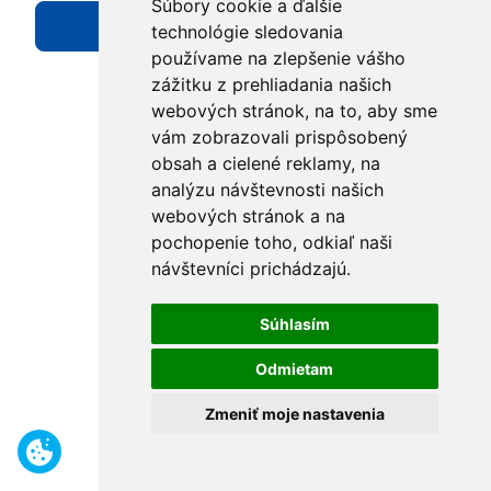
Súbory cookie a ďalšie
Prihlásiť sa
technológie sledovania
používame na zlepšenie vášho
zážitku z prehliadania našich
©2024 M-MAS, s.r.o., All rights reserved.
webových stránok, na to, aby sme
vám zobrazovali prispôsobený
obsah a cielené reklamy, na
analýzu návštevnosti našich
webových stránok a na
pochopenie toho, odkiaľ naši
návštevníci prichádzajú.
Súhlasím
Odmietam
Zmeniť moje nastavenia