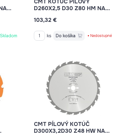
CMT KOTÚČ PILOVÝ
 NA
D260X2,5 D30 Z80 HM NA
NÍK
DREVO 294.080.11M
103,32 €
Skladom
ks
Do košíka
Nedostupné
CMT PÍLOVÝ KOTÚČ
D300X3,2D30 Z48 HW NA
STAVEBNÉ REZIVO