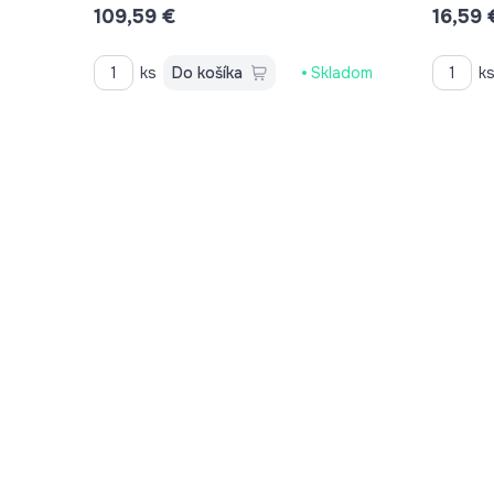
109,59 €
16,59 
C29708011M
ks
Do košíka
Skladom
k