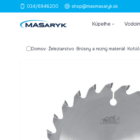
034/6946200
shop@masmasaryk.sk
Kúpeľne
Vodoin
Domov
Železiarstvo
Brúsny a rezný materiál
Kotúč