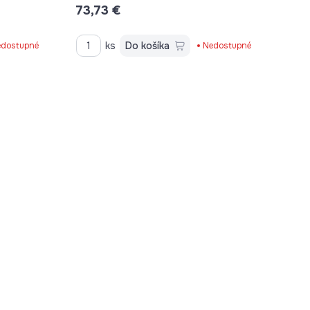
73,73 €
C28604812M
ks
Do košíka
dostupné
Nedostupné