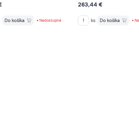
€
263,44 €
DOSKY C23630020M
s
Do košíka
ks
Do košíka
Nedostupné
Ne