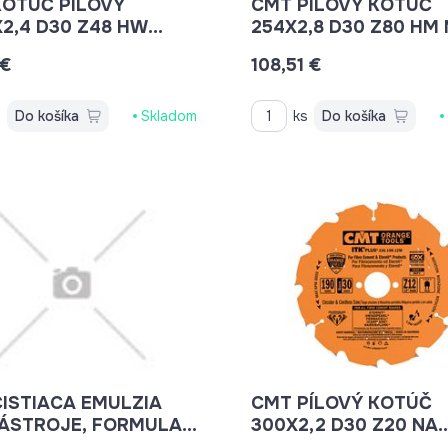
KOTÚČ PÍLOVÝ
CMT PÍLOVÝ KOTÚČ
2,4 D30 Z48 HW
254X2,8 D30 Z80 HM
G NA DREVO PRIEČNY
LAMINO, PLAST A HLI
 €
108,51 €
DĹŽNY REZ
C29708110M
04810M
s
Do košíka
Skladom
ks
Do košíka
ISTIACA EMULZIA
CMT PÍLOVÝ KOTÚČ
NÁSTROJE, FORMULA
300X2,2 D30 Z20 NA
- 0,5L C99800101
CEMENTOTRIESKOVÉ