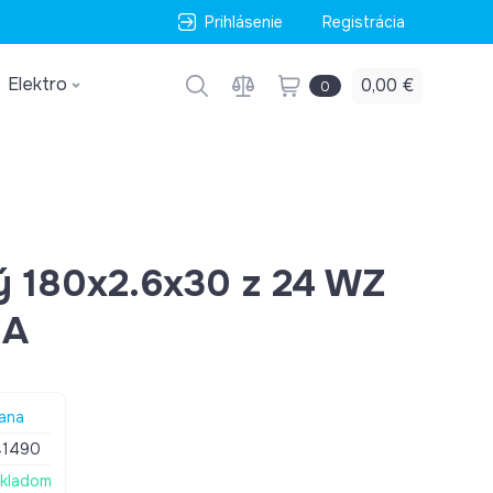
Prihlásenie
Registrácia
Elektro
0,00 €
0
vý 180x2.6x30 z 24 WZ
NA
lana
41490
kladom