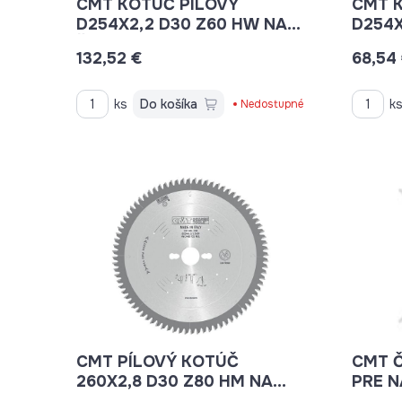
CMT KOTÚČ PÍLOVÝ
CMT 
D254X2,2 D30 Z60 HW NA
D254X
ŽELEZO C22606010M
-5°NE
132,52 €
68,54
A POZ
C294
ks
Do košíka
k
Nedostupné
CMT PÍLOVÝ KOTÚČ
CMT Č
260X2,8 D30 Z80 HM NA
PRE 
LAMINO, PLAST A HLINÍK
2050 