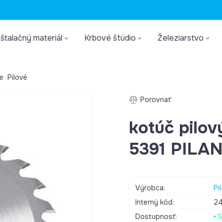
štalačný materiál
Krbové štúdio
Železiarstvo
e
Pilové
Porovnať
kotúč pilo
5391 PILA
Výrobca:
Pi
Interný kód:
2
Dostupnosť:
S