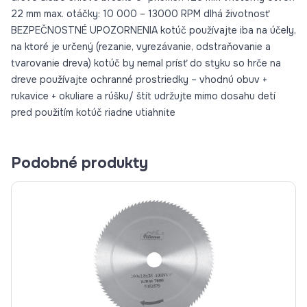
22 mm max. otáčky: 10 000 – 13000 RPM dlhá životnosť
BEZPEČNOSTNÉ UPOZORNENIA kotúč používajte iba na účely,
na ktoré je určený (rezanie, vyrezávanie, odstraňovanie a
tvarovanie dreva) kotúč by nemal prísť do styku so hrče na
dreve používajte ochranné prostriedky – vhodnú obuv +
rukavice + okuliare a rúšku/ štít udržujte mimo dosahu detí
pred použitím kotúč riadne utiahnite
Podobné produkty