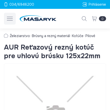
034/6946200
Prihlásenie
0
Železiarstvo
Brúsny a rezný materiál
Kotúče
Pilové
AUR Reťazový rezný kotúč
pre uhlovú brúsku 125x22mm