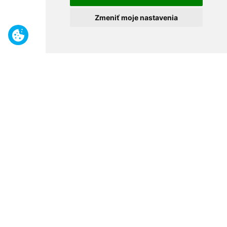
Zmeniť moje nastavenia
Benefity
Široký sortiment
Odborné poradenstvo
30 rokov na trhu
Naše predajne