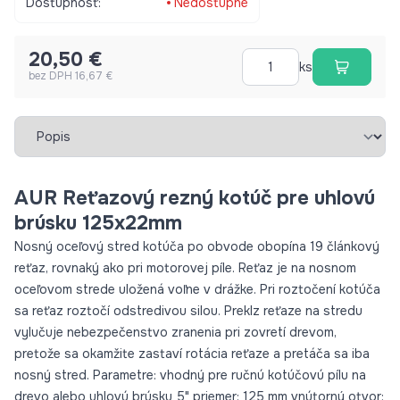
Dostupnosť:
Nedostupné
22 mm max. otáčky: 10 000 – 13000 RPM dlhá životnosť
BEZPEČNOSTNÉ UPOZORNENIA kotúč používajte iba na účely,
20,50 €
na ktoré je určený (rezanie, vyrezávanie, odstraňovanie a
ks
bez DPH 16,67 €
tvarovanie dreva) kotúč by nemal prísť do styku so hrče na
dreve používajte ochranné prostriedky – vhodnú obuv +
rukavice + okuliare a rúšku/ štít udržujte mimo dosahu detí
Vybrať záložku
pred použitím kotúč riadne utiahnite
AUR Reťazový rezný kotúč pre uhlovú
brúsku 125x22mm
Nosný oceľový stred kotúča po obvode obopína 19 článkový
reťaz, rovnaký ako pri motorovej píle. Reťaz je na nosnom
oceľovom strede uložená voľne v drážke. Pri roztočení kotúča
sa reťaz roztočí odstredivou silou. Preklz reťaze na stredu
vylučuje nebezpečenstvo zranenia pri zovretí drevom,
pretože sa okamžite zastaví rotácia reťaze a pretáča sa iba
nosný stred. Parametre: vhodný pre ručnú kotúčovú pílu na
drevo alebo uhlovú brúsku 5" priemer: 125 mm vnútorný otvor: