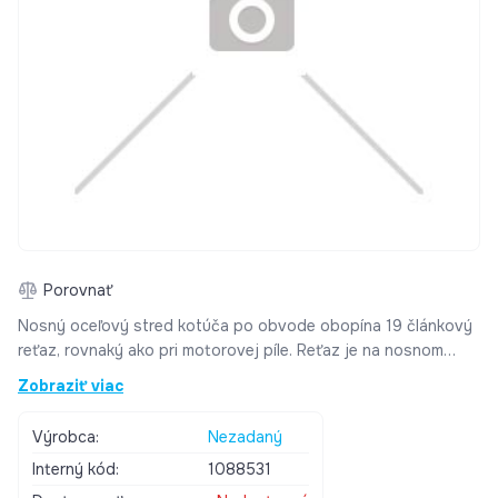
Porovnať
Nosný oceľový stred kotúča po obvode obopína 19 článkový
reťaz, rovnaký ako pri motorovej píle. Reťaz je na nosnom
oceľovom strede uložená voľne v drážke. Pri roztočení kotúča
Zobraziť viac
sa reťaz roztočí odstredivou silou. Preklz reťaze na stredu
vylučuje nebezpečenstvo zranenia pri zovretí drevom,
Výrobca:
Nezadaný
pretože sa okamžite zastaví rotácia reťaze a pretáča sa iba
Interný kód:
1088531
nosný stred. Parametre: vhodný pre ručnú kotúčovú pílu na
drevo alebo uhlovú brúsku 5" priemer: 125 mm vnútorný otvor: