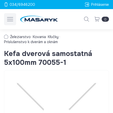
034/6946200
Prihlásenie
0
Železiarstvo
Kovania
Kľučky
Príslušenstvo k dverám a oknám
Kefa dverová samostatná
5x100mm 70055-1