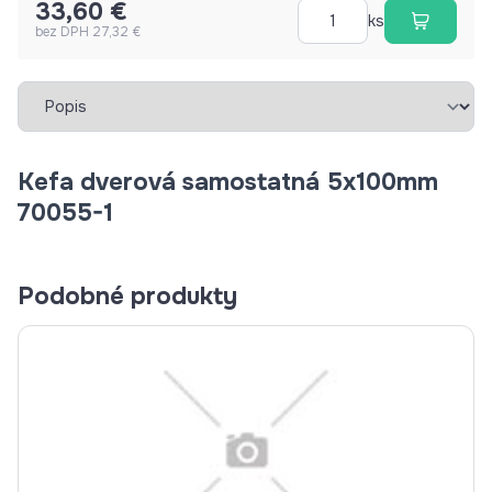
33,60 €
ks
bez DPH 27,32 €
Vybrať záložku
Kefa dverová samostatná 5x100mm
70055-1
Podobné produkty