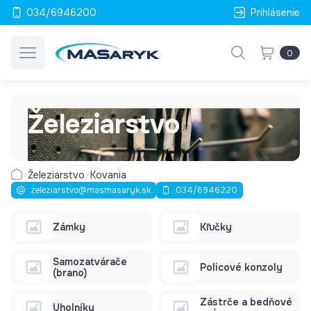
034/6946200
Prihlásenie
0
Železiarstvo
Železiarstvo
Kovania
zeleziarstvo@masmasaryk.sk
034/6946220
Zámky
Kľučky
Samozatvárače
Policové konzoly
(brano)
Zástrče a bedňové
Uholníky