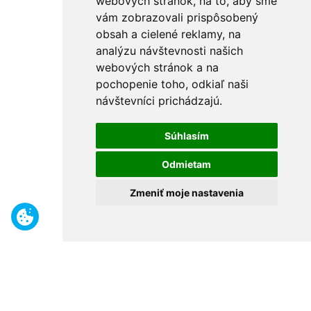
webových stránok, na to, aby sme
vám zobrazovali prispôsobený
obsah a cielené reklamy, na
analýzu návštevnosti našich
webových stránok a na
pochopenie toho, odkiaľ naši
návštevníci prichádzajú.
Súhlasím
Odmietam
Zmeniť moje nastavenia
Benefity
Široký sortiment