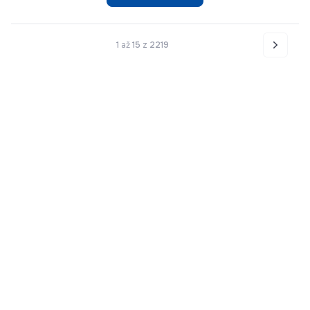
1
až
15
z
2219
Nasledo