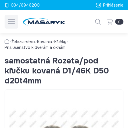
034/6946200
Prihlásenie
0
Železiarstvo
Kovania
Kľučky
Príslušenstvo k dverám a oknám
samostatná Rozeta/pod
kľučku kovaná D1/46K D50
d20t4mm