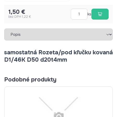
1,50 €
ks
bez DPH 1,22 €
Vybrať záložku
samostatná Rozeta/pod kľučku kovaná
D1/46K D50 d20t4mm
Podobné produkty