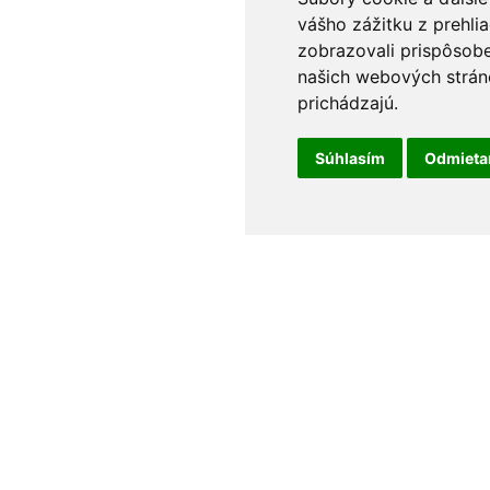
vášho zážitku z prehli
zobrazovali prispôsobe
našich webových stráno
prichádzajú.
Súhlasím
Odmiet
t
Odborné poradenstvo