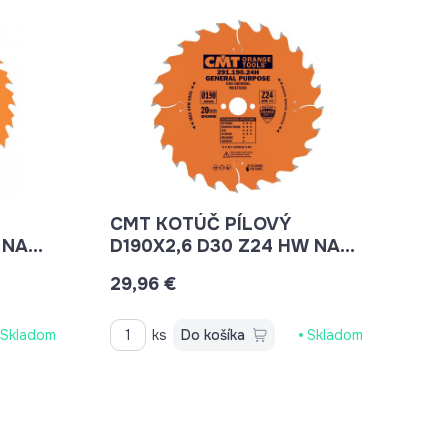
CMT KOTÚČ PÍLOVÝ
 NA
D190X2,6 D30 Z24 HW NA
 NA
DREVO UNIVERZÁLNY
29,96 €
ÍLY
C29119024M
Skladom
ks
Do košíka
Skladom