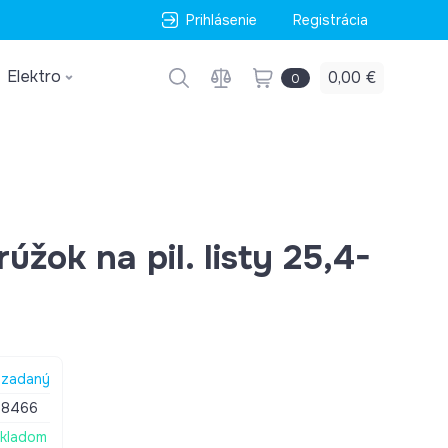
Prihlásenie
Registrácia
Elektro
0,00 €
0
úžok na pil. listy 25,4-
zadaný
88466
kladom