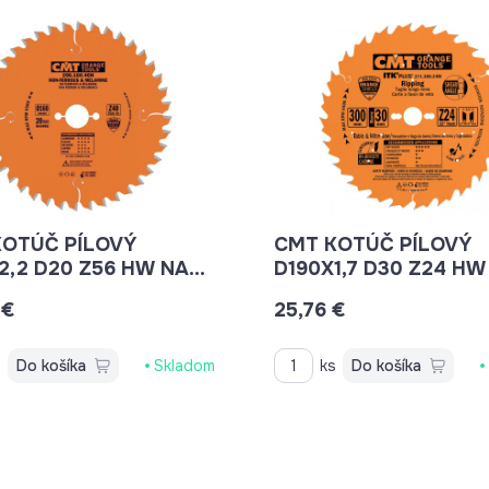
KOTÚČ PÍLOVÝ
CMT KOTÚČ PÍLOVÝ
2,2 D20 Z56 HW NA
D190X1,7 D30 Z24 HW
O,PLAST A HLINÍK
DREVO,ULTRA TENKÝ
 €
25,76 €
6556H
AKU AJ ELEKTRICKÉ P
C27119024M
s
Do košíka
Skladom
ks
Do košíka