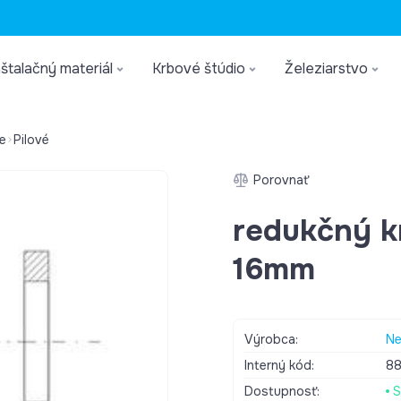
štalačný materiál
Krbové štúdio
Železiarstvo
e
Pilové
Porovnať
redukčný kr
16mm
Výrobca:
Ne
Interný kód:
8
Dostupnosť:
S