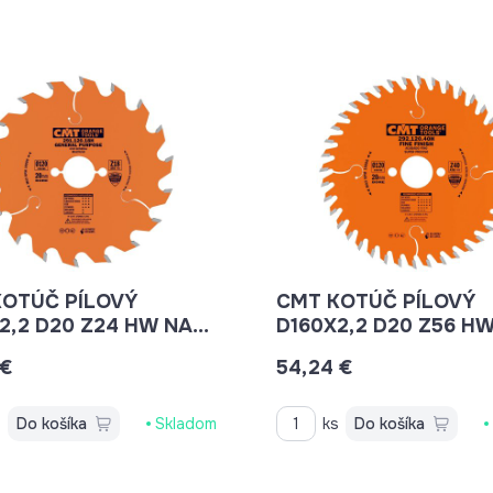
KOTÚČ PÍLOVÝ
CMT KOTÚČ PÍLOVÝ
2,2 D20 Z24 HW NA
D160X2,2 D20 Z56 H
O UNIVERZÁLNY
DREVO FINÁLNY REZ
 €
54,24 €
6024H
C29216056H
s
Do košíka
Skladom
ks
Do košíka