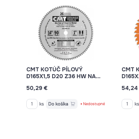
CMT KOTÚČ PÍLOVÝ
CMT 
D165X1,5 D20 Z36 HW NA
D165X
ŽELEZO C22603606H
LAMIN
50,29 €
54,24
C2961
ks
Do košíka
k
Nedostupné