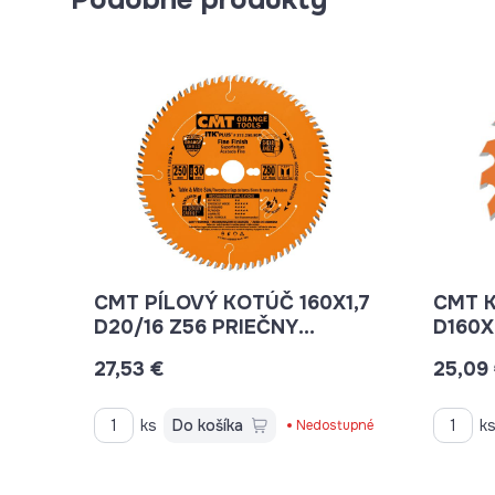
CMT PÍLOVÝ KOTÚČ 160X1,7
CMT 
D20/16 Z56 PRIEČNY
D160X
FINÁLNY REZ C27316056H
DREV
27,53 €
25,09
C2911
ks
Do košíka
k
Nedostupné