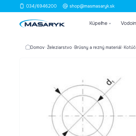
034/6946200
shop@masmasaryk.sk
Kúpeľne
Vodoin
Domov
Železiarstvo
Brúsny a rezný materiál
Kotúč