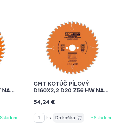
CMT KOTÚČ PÍLOVÝ
W NA
D160X2,2 D20 Z56 HW NA
LAMINO,PLAST A HLINÍK
54,24 €
C29616056H
Skladom
ks
Do košíka
Skladom