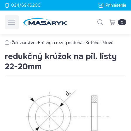
034/6946200
Prihlásenie
0
Železiarstvo
Brúsny a rezný materiál
Kotúče
Pilové
redukčný krúžok na pil. listy
22-20mm