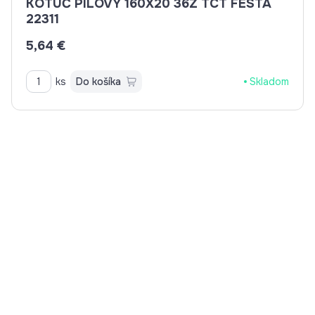
KOTÚČ PILOVÝ 160X20 36Z TCT FESTA
22311
5,64 €
ks
Do košíka
Skladom