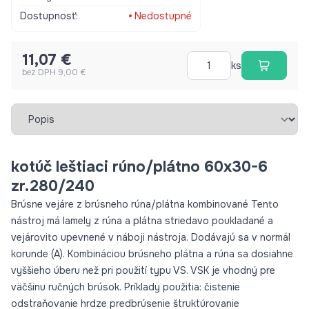
zdrsňovanie
Dostupnosť:
Nedostupné
11,07 €
ks
bez DPH 9,00 €
Vybrať záložku
kotúč leštiaci rúno/plátno 60x30-6
zr.280/240
Brúsne vejáre z brúsneho rúna/plátna kombinované Tento
nástroj má lamely z rúna a plátna striedavo poukladané a
vejárovito upevnené v náboji nástroja. Dodávajú sa v normál
korunde (A). Kombináciou brúsneho plátna a rúna sa dosiahne
vyššieho úberu než pri použití typu VS. VSK je vhodný pre
väčšinu ručných brúsok. Príklady použitia: čistenie
odstraňovanie hrdze predbrúsenie štruktúrovanie