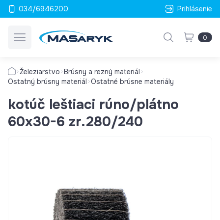
034/6946200
Prihlásenie
0
Železiarstvo
Brúsny a rezný materiál
Ostatný brúsny materiál
Ostatné brúsne materiály
kotúč leštiaci rúno/plátno
60x30-6 zr.280/240