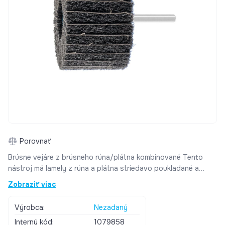
Porovnať
Brúsne vejáre z brúsneho rúna/plátna kombinované Tento
nástroj má lamely z rúna a plátna striedavo poukladané a
vejárovito upevnené v náboji nástroja. Dodávajú sa v normál
Zobraziť viac
korunde (A). Kombináciou brúsneho plátna a rúna sa dosiahne
vyššieho úberu než pri použití typu VS. VSK je vhodný pre
Výrobca:
Nezadaný
väčšinu ručných brúsok. Príklady použitia: čistenie
Interný kód:
1079858
odstraňovanie hrdze predbrúsenie štruktúrovanie