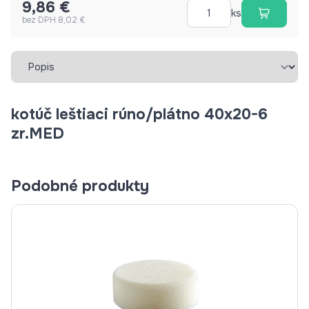
9,86 €
ks
bez DPH 8,02 €
Vybrať záložku
kotúč leštiaci rúno/plátno 40x20-6
zr.MED
Podobné produkty