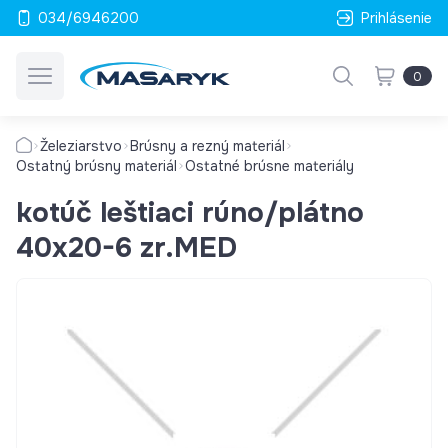
034/6946200
Prihlásenie
0
Železiarstvo
Brúsny a rezný materiál
Ostatný brúsny materiál
Ostatné brúsne materiály
kotúč leštiaci rúno/plátno
40x20-6 zr.MED