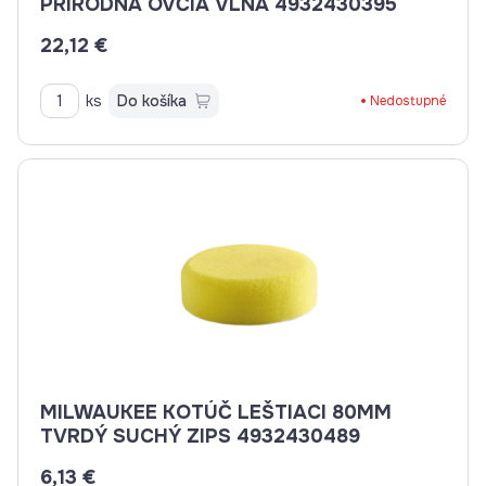
PRÍRODNÁ OVČIA VLNA 4932430395
22,12 €
ks
Do košíka
Nedostupné
MILWAUKEE KOTÚČ LEŠTIACI 80MM
TVRDÝ SUCHÝ ZIPS 4932430489
6,13 €