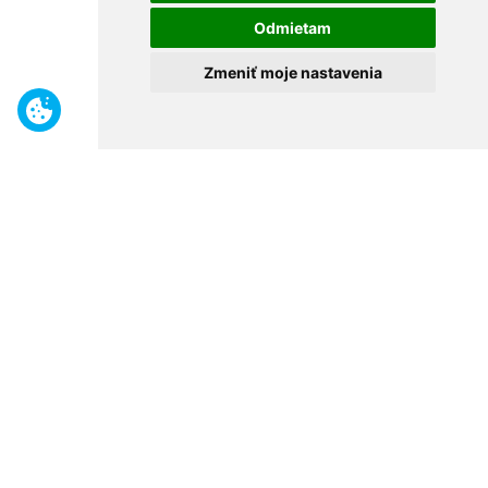
Odmietam
Zmeniť moje nastavenia
Benefity
Široký sortiment
Odborné poradenstvo
30 rokov na trhu
Naše predajne