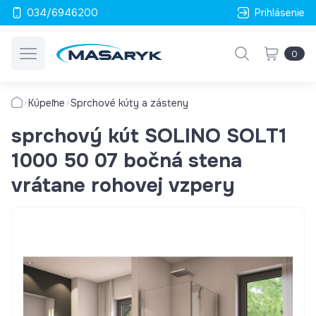
034/6946200
Prihlásenie
0
Kúpeľne
Sprchové kúty a zásteny
sprchový kút SOLINO SOLT1
1000 50 07 bočná stena
vrátane rohovej vzpery