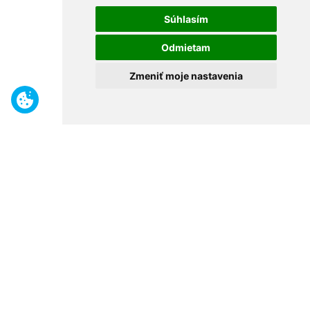
Súhlasím
Odmietam
Zmeniť moje nastavenia
Benefity
Široký sortiment
Odborné poradenstvo
30 rokov na trhu