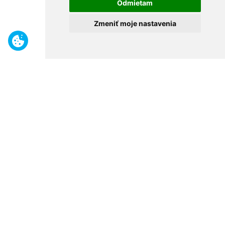
Odmietam
Zmeniť moje nastavenia
Benefity
Široký sortiment
Odborné poradenstvo
30 rokov na trhu
Naše predajne