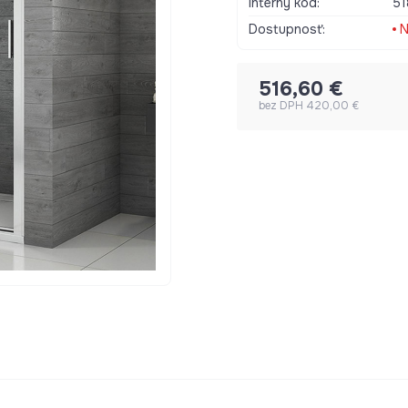
Interný kód:
51
Dostupnosť:
N
516,60 €
bez DPH 420,00 €