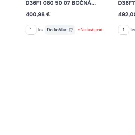
D36F1 080 50 07 BOČNÁ
D36F1
STENA 80 CM
STENA
400,98 €
492,0
ks
Do košíka
k
Nedostupné