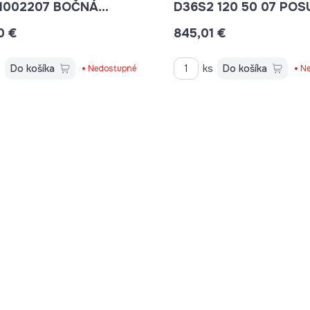
1002207 BOČNÁ
D36S2 120 50 07 PO
 100 CM
DVERE S PEVNOU ST
0 €
845,01 €
V ROVINE 120CM
s
Do košíka
ks
Do košíka
Nedostupné
Ne