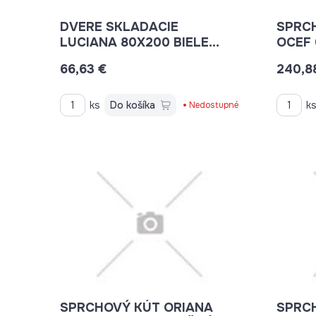
DVERE SKLADACIE
SPRC
LUCIANA 80X200 BIELE
OCEF 
PLNÉ HOPA CZ
STEN
66,63 €
240,8
ks
Do košíka
k
Nedostupné
SPRCHOVÝ KÚT ORIANA
SPRC