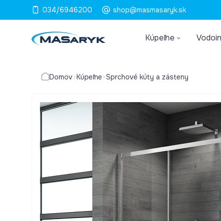
034/6946200
shop@masmasaryk.sk
Kúpeľne
Vodoin
Domov
Kúpeľne
Sprchové kúty a zásteny