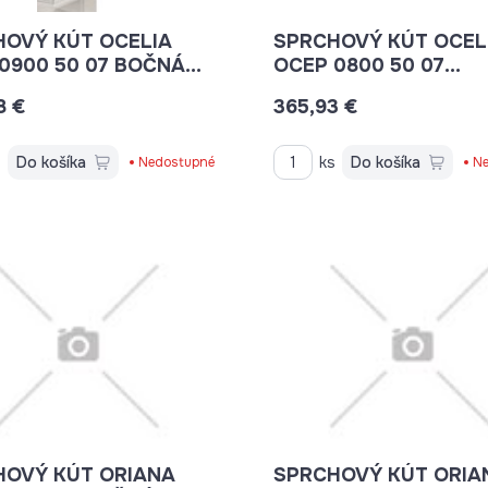
HOVÝ KÚT OCELIA
SPRCHOVÝ KÚT OCEL
0900 50 07 BOČNÁ
OCEP 0800 50 07
A
JEDNODIELNE DVERE
8 €
365,93 €
POSUNUTÝM BODOM
OTVÁRANIA
s
Do košíka
ks
Do košíka
Nedostupné
Ne
HOVÝ KÚT ORIANA
SPRCHOVÝ KÚT ORIA