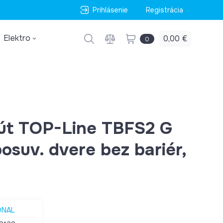
Prihlásenie
Registrácia
Elektro
0,00 €
0
út TOP-Line TBFS2 G
osuv. dvere bez bariér,
ONAL