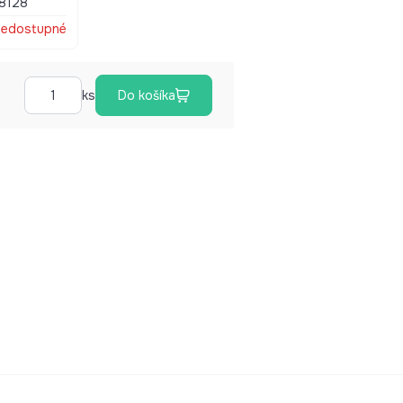
8128
edostupné
ks
Do košíka