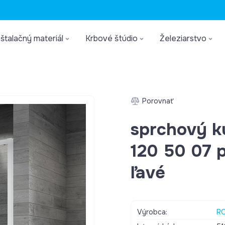
štalačný materiál
Krbové štúdio
Železiarstvo
Porovnať
sprchový k
120 50 07 p
ľavé
Výrobca:
R