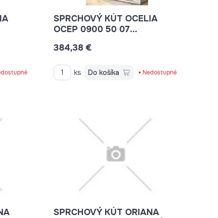
IA
SPRCHOVÝ KÚT OCELIA
OCEP 0900 50 07
 S
JEDNODIELNE DVERE S
384,38 €
POSUNUTÝM BODOM
OTVÁRANIA
ks
Do košíka
dostupné
Nedostupné
NA
SPRCHOVÝ KÚT ORIANA