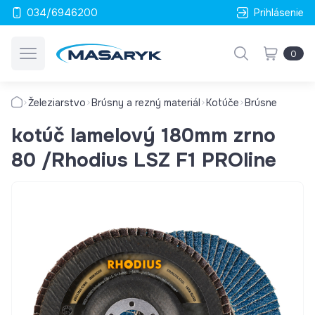
034/6946200
Prihlásenie
0
Železiarstvo
Brúsny a rezný materiál
Kotúče
Brúsne
kotúč lamelový 180mm zrno
80 /Rhodius LSZ F1 PROline