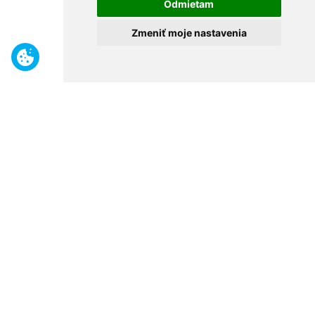
Odmietam
Zmeniť moje nastavenia
Benefity
Široký sortiment
Odborné poradenstvo
30 rokov na trhu
Naše predajne