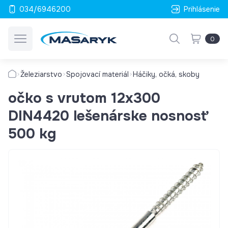
034/6946200
Prihlásenie
0
Železiarstvo
Spojovací materiál
Háčiky, očká, skoby
očko s vrutom 12x300
DIN4420 lešenárske nosnosť
500 kg