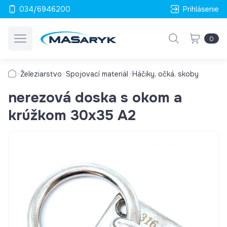
034/6946200
Prihlásenie
0
Železiarstvo
Spojovací materiál
Háčiky, očká, skoby
nerezová doska s okom a
krúžkom 30x35 A2