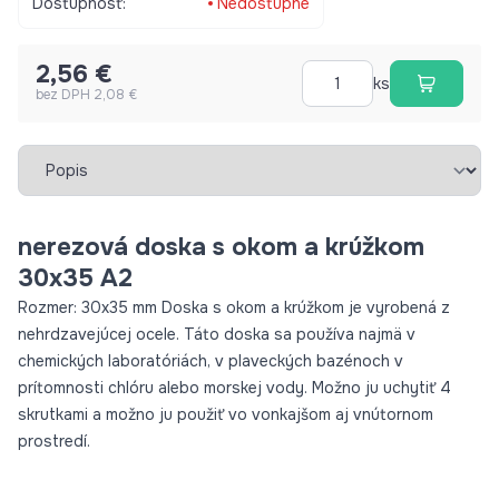
Dostupnosť:
Nedostupné
2,56 €
ks
bez DPH 2,08 €
Vybrať záložku
nerezová doska s okom a krúžkom
30x35 A2
Rozmer: 30x35 mm Doska s okom a krúžkom je vyrobená z
nehrdzavejúcej ocele. Táto doska sa používa najmä v
chemických laboratóriách, v plaveckých bazénoch v
prítomnosti chlóru alebo morskej vody. Možno ju uchytiť 4
skrutkami a možno ju použiť vo vonkajšom aj vnútornom
prostredí.