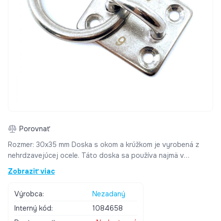
Porovnať
Rozmer: 30x35 mm Doska s okom a krúžkom je vyrobená z
nehrdzavejúcej ocele. Táto doska sa používa najmä v
chemických laboratóriách, v plaveckých bazénoch v
Zobraziť viac
prítomnosti chlóru alebo morskej vody. Možno ju uchytiť 4
skrutkami a možno ju použiť vo vonkajšom aj vnútornom
Výrobca:
Nezadaný
prostredí.
Interný kód:
1084658