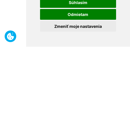
Súhlasím
Odmietam
Zmeniť moje nastavenia
Benefity
Široký sortiment
Odborné poradenstvo
30 rokov na trhu