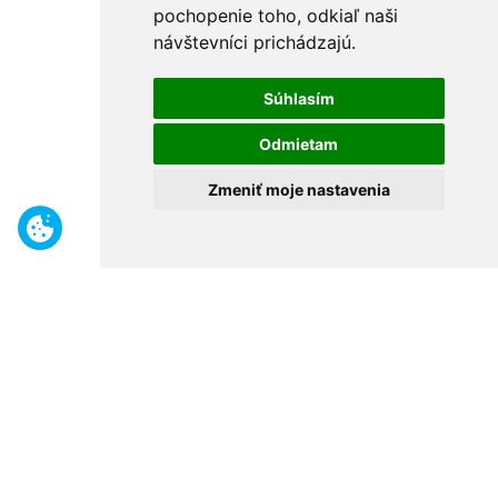
pochopenie toho, odkiaľ naši
návštevníci prichádzajú.
Súhlasím
Odmietam
Zmeniť moje nastavenia
Benefity
Široký sortiment
Odborné poradenstvo
30 rokov na trhu