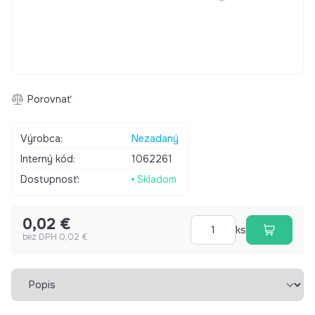
Porovnať
Výrobca:
Nezadaný
Interný kód:
1062261
Dostupnosť:
Skladom
0,02 €
ks
bez DPH 0,02 €
Vybrať záložku