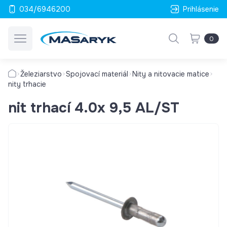
034/6946200
Prihlásenie
0
Železiarstvo
Spojovací materiál
Nity a nitovacie matice
nity trhacie
nit trhací 4.0x 9,5 AL/ST