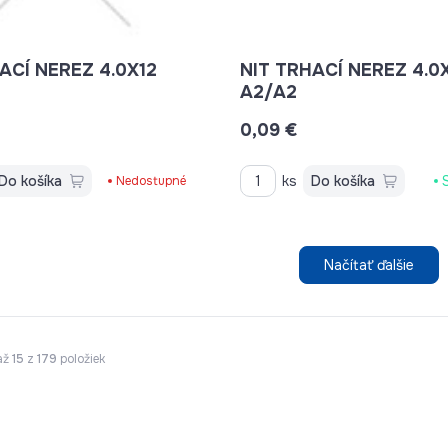
ACÍ NEREZ 4.0X12
NIT TRHACÍ NEREZ 4.0
!
A2/A2
0,09 €
Do košíka
ks
Do košíka
Nedostupné
Načítať ďalšie
až
15
z
179
položiek