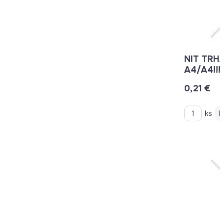
NIT TRH
A4/A4!!
0,21 €
ks