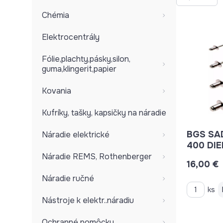
Chémia
Elektrocentrály
Fólie,plachty,pásky,silon,
guma,klingerit,papier
Kovania
Kufríky, tašky, kapsičky na náradie
BGS SA
Náradie elektrické
Náradie REMS, Rothenberger
16,00 €
Náradie ručné
ks
Nástroje k elektr..náradiu
Ochranné pomôcky