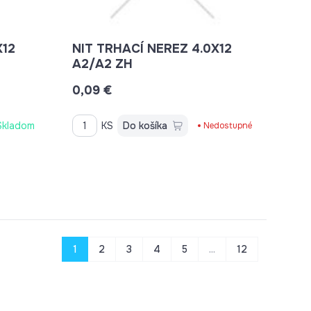
X12
NIT TRHACÍ NEREZ 4.0X12
A2/A2 ZH
0,09 €
Skladom
KS
Do košíka
Nedostupné
1
2
3
4
5
...
12