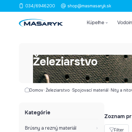
034/6946200
shop@masmasaryk.sk
Kúpeľne
Vodoin
Železiarstvo
Domov
Železiarstvo
Spojovací materiál
Nity a nit
Kategórie
Zoznam pr
Brúsny a rezný materiál
Filter