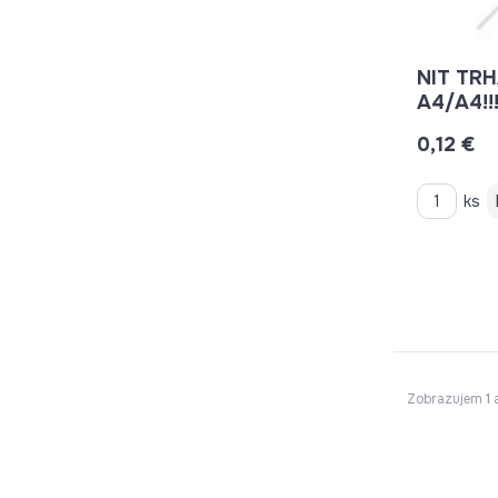
NIT TRH
A4/A4!!
0,12 €
ks
Zobrazujem
1