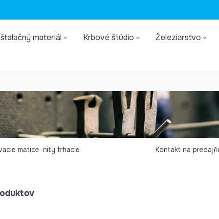
štalačný materiál
Krbové štúdio
Železiarstvo
ovacie matice
nity trhacie
Kontakt na predajň
oduktov