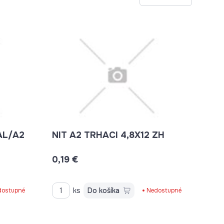
AL/A2
NIT A2 TRHACI 4,8X12 ZH
0,19 €
ks
Do košíka
dostupné
Nedostupné