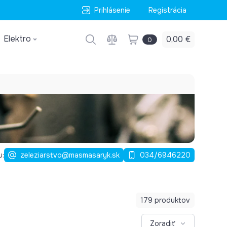
Prihlásenie
Registrácia
Elektro
0,00 €
0
u:
zeleziarstvo@masmasaryk.sk
034/6946220
179 produktov
Zoradiť