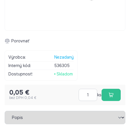
Porovnať
Výrobca:
Nezadaný
Interný kód:
536305
Dostupnosť:
Skladom
0,05 €
ks
bez DPH 0,04 €
Vybrať záložku