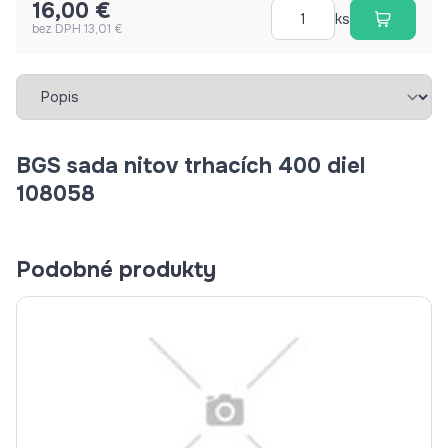
16,00 €
ks
bez DPH 13,01 €
Vybrať záložku
BGS sada nitov trhacích 400 diel
108058
Podobné produkty