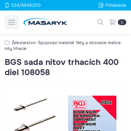
034/6946200
Prihlásenie
0
Železiarstvo
Spojovací materiál
Nity a nitovacie matice
nity trhacie
BGS sada nitov trhacích 400
diel 108058