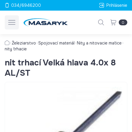
034/6946200
Prihlásenie
0
Železiarstvo
Spojovací materiál
Nity a nitovacie matice
nity trhacie
nit trhací Velká hlava 4.0x 8
AL/ST