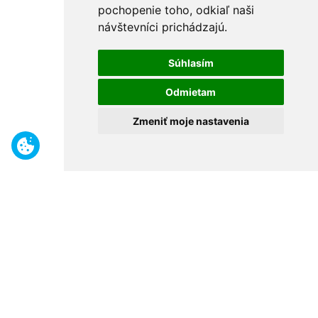
pochopenie toho, odkiaľ naši
návštevníci prichádzajú.
Súhlasím
Odmietam
Zmeniť moje nastavenia
Benefity
Široký sortiment
Odborné poradenstvo
30 rokov na trhu