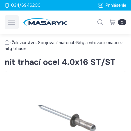
034/6946200
Prihlásenie
0
Železiarstvo
Spojovací materiál
Nity a nitovacie matice
nity trhacie
nit trhací ocel 4.0x16 ST/ST