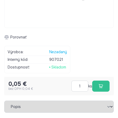
Porovnať
Výrobca:
Nezadaný
Interný kód:
907021
Dostupnosť:
Skladom
0,05 €
ks
bez DPH 0,04 €
Vybrať záložku