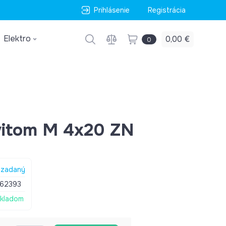
Prihlásenie
Registrácia
Elektro
0,00 €
0
vitom M 4x20 ZN
zadaný
62393
kladom