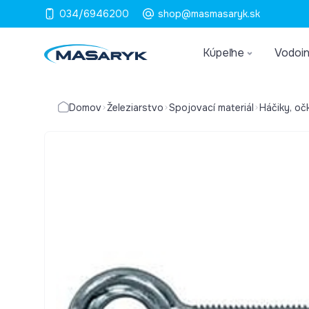
034/6946200
shop@masmasaryk.sk
Kúpeľne
Vodoin
Domov
Železiarstvo
Spojovací materiál
Háčiky, oč