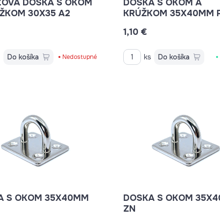
ZOVÁ DOSKA S OKOM
DOSKA S OKOM A
ŽKOM 30X35 A2
KRÚŽKOM 35X40MM P
OKA 40MM
1,10 €
s
Do košíka
ks
Do košíka
Nedostupné
A S OKOM 35X40MM
DOSKA S OKOM 35X
ZN