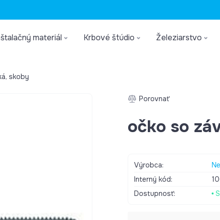
štalačný materiál
Krbové štúdio
Železiarstvo
ká, skoby
Porovnať
očko so zá
Výrobca:
Ne
Interný kód:
10
Dostupnosť:
S