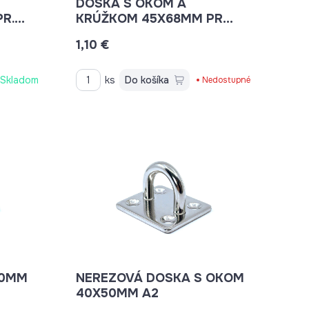
DOSKA S OKOM A
R.
KRÚŽKOM 45X68MM PR
OKA 50MM
1,10 €
Skladom
ks
Do košíka
Nedostupné
40MM
NEREZOVÁ DOSKA S OKOM
40X50MM A2