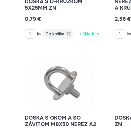
DOSKA S D-KRÚŽKOM
NERE
5X25MM ZN
A KRÚ
0,79 €
2,56 €
ks
Do košíka
Skladom
k
DOSKA S OKOM A SO
DOSK
ZÁVITOM M8X50 NEREZ A2
ZN