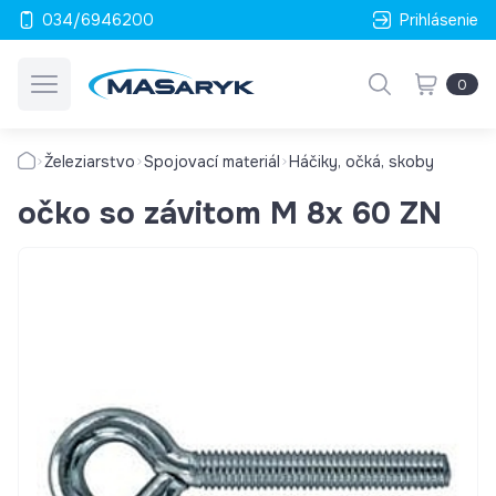
034/6946200
Prihlásenie
0
Železiarstvo
Spojovací materiál
Háčiky, očká, skoby
očko so závitom M 8x 60 ZN