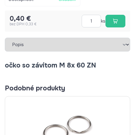
0,40 €
ks
bez DPH 0,33 €
Vybrať záložku
očko so závitom M 8x 60 ZN
Podobné produkty