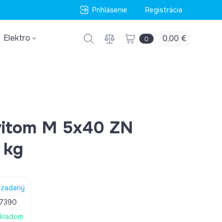
Prihlásenie
Registrácia
Elektro
0,00 €
0
vitom M 5x40 ZN
 kg
zadaný
7390
kladom