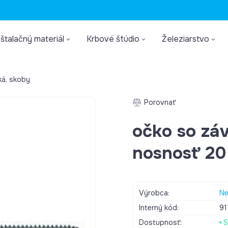
štalačný materiál
Krbové štúdio
Železiarstvo
ká, skoby
Porovnať
očko so zá
nosnosť 20
Výrobca:
Ne
Interný kód:
91
Dostupnosť:
S