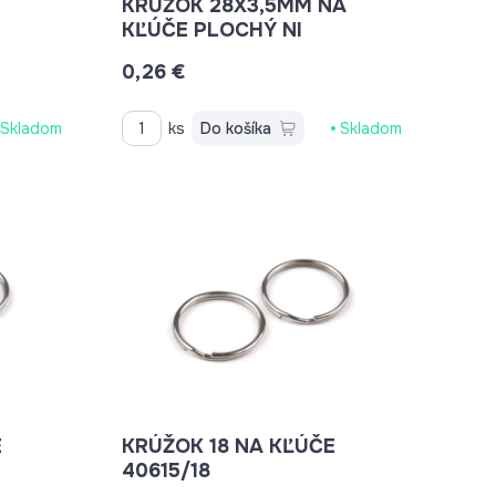
KRÚŽOK 28X3,5MM NA
KĽÚČE PLOCHÝ NI
0,26 €
Skladom
ks
Do košíka
Skladom
KRÚŽOK 18 NA KĽÚČE
40615/18