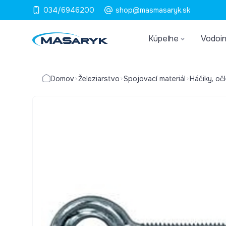
034/6946200
shop@masmasaryk.sk
Kúpeľne
Vodoin
Domov
Železiarstvo
Spojovací materiál
Háčiky, oč