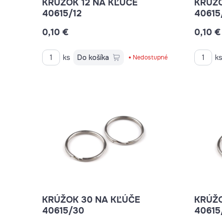
KRÚŽOK 12 NA KĽÚČE
KRÚŽOK 20 NA
40615/12
40615
0,10 €
0,10 €
ks
Do košíka
k
Nedostupné
KRÚŽOK 30 NA KĽÚČE
KRÚŽOK 35 NA
40615/30
40615