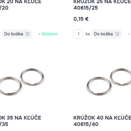
 KĽÚČE
KRÚŽOK 25 NA KĽÚČE
/20
40615/25
0,15 €
s
Do košíka
Skladom
ks
Do košíka
 KĽÚČE
KRÚŽOK 40 NA KĽÚČE
/35
40615/40