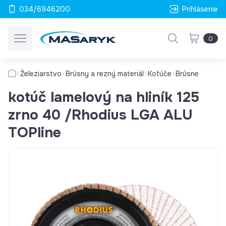
034/6946200
Prihlásenie
0
Železiarstvo
Brúsny a rezný materiál
Kotúče
Brúsne
kotúč lamelový na hliník 125
zrno 40 /Rhodius LGA ALU
TOPline