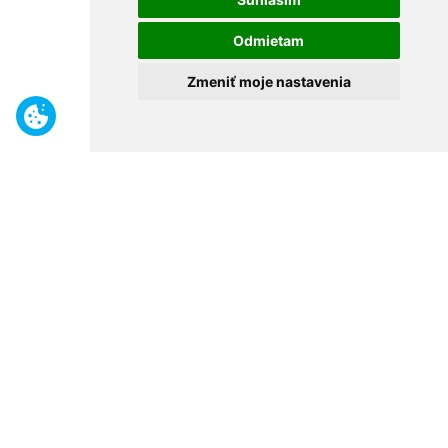
Odmietam
Zmeniť moje nastavenia
Benefity
Široký sortiment
Odborné poradenstvo
30 rokov na trhu