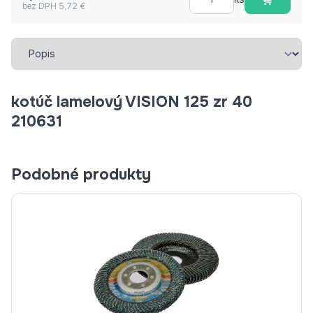
bez DPH 5,72 €
Vybrať záložku
kotúč lamelový VISION 125 zr 40
210631
Podobné produkty