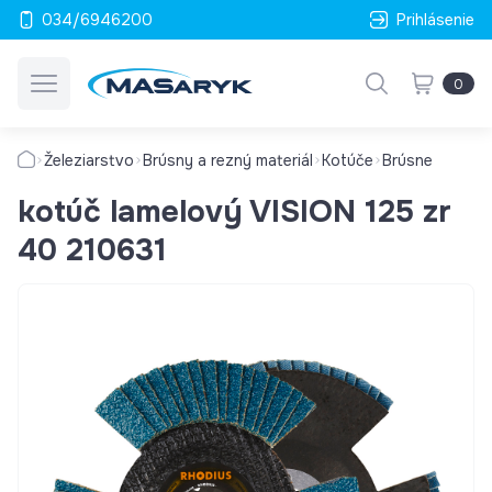
034/6946200
Prihlásenie
0
Železiarstvo
Brúsny a rezný materiál
Kotúče
Brúsne
kotúč lamelový VISION 125 zr
40 210631