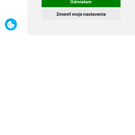
Odmietam
Zmeniť moje nastavenia
Benefity
Široký sortiment
Odborné poradenstvo
30 rokov na trhu
Naše predajne