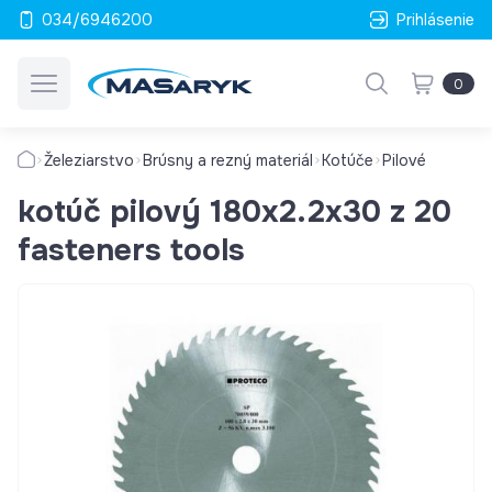
034/6946200
Prihlásenie
0
Železiarstvo
Brúsny a rezný materiál
Kotúče
Pilové
kotúč pilový 180x2.2x30 z 20
fasteners tools