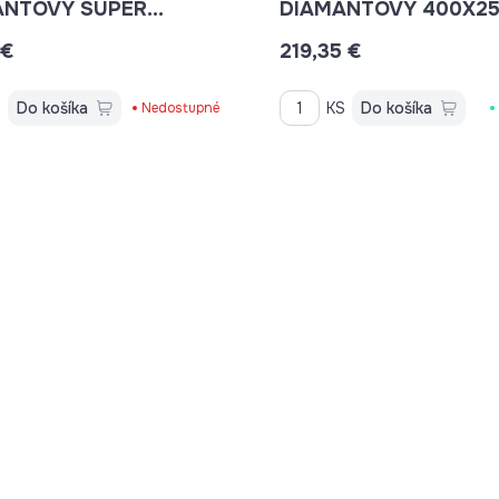
ANTOVÝ SUPER
DIAMANTOVÝ 400X25
O 350X25,4MM
LASER BETON
 €
219,35 €
VANÝ BETON, BETON,
ICE, KAMENINA,
A
s
Do košíka
KS
Do košíka
Nedostupné