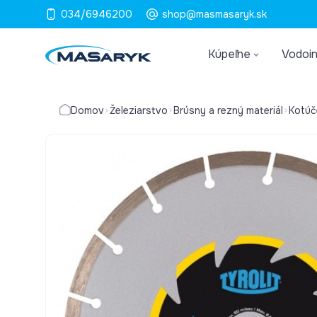
034/6946200
shop@masmasaryk.sk
Kúpeľne
Vodoin
Domov
Železiarstvo
Brúsny a rezný materiál
Kotúč