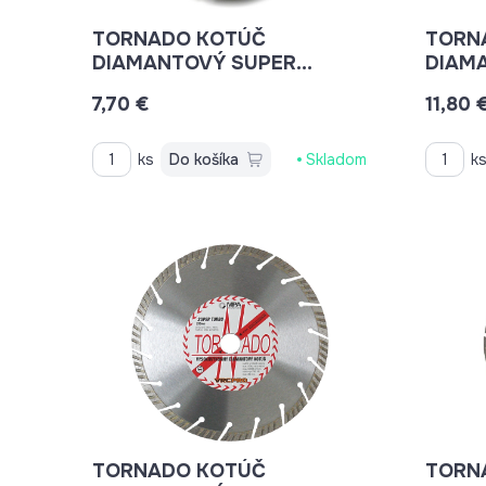
TORNADO KOTÚČ
TORN
DIAMANTOVÝ SUPER
DIAM
TURBO 115X22,2MM
TURB
7,70 €
11,80 
ARMOVANÝ BETON, BETON,
ARMO
BRIDLICE, KAMENINA,
BRIDL
TEHLA
TEHL
ks
Do košíka
Skladom
k
TORNADO KOTÚČ
TORN