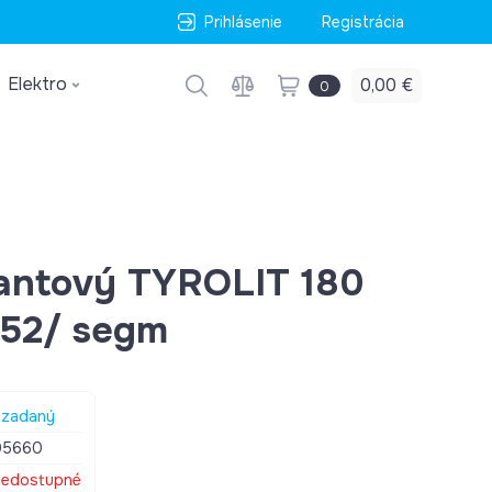
Prihlásenie
Registrácia
Elektro
0,00 €
0
antový TYROLIT 180
52/ segm
zadaný
05660
edostupné