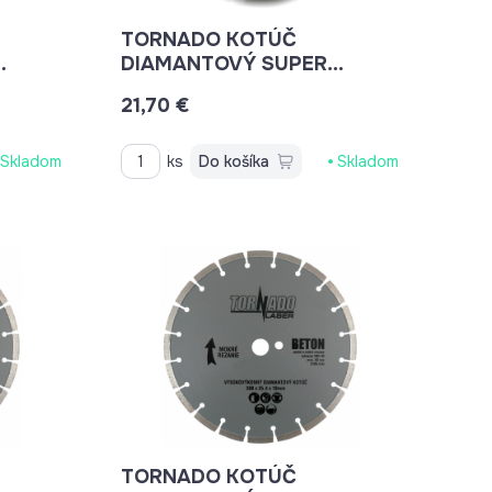
TORNADO KOTÚČ
DIAMANTOVÝ SUPER
TURBO 180X22,2MM
21,70 €
ETON,
ARMOVANÝ BETON, BETON,
BRIDLICE, KAMENINA,
TEHLA
Skladom
ks
Do košíka
Skladom
TORNADO KOTÚČ