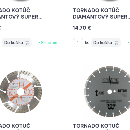
ADO KOTÚČ
TORNADO KOTÚČ
ANTOVÝ SUPER
DIAMANTOVÝ SUPER
O 125X22,2MM
TURBO 150X22,2MM
€
14,70 €
VANÝ BETON, BETON,
ARMOVANÝ BETON, B
ICE, KAMENINA,
BRIDLICE, KAMENINA,
A
TEHLA
s
Do košíka
Skladom
ks
Do košíka
ADO KOTÚČ
TORNADO KOTÚČ