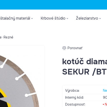
štalačný materiál
Krbové štúdio
Železiarstvo
e
Rezné
Porovnať
kotúč diam
SEKUR /BT
Výrobca:
Ne
Interný kód:
9
Dostupnosť:
N