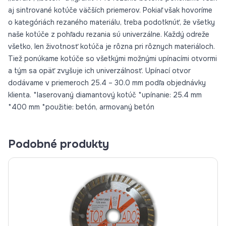
aj sintrované kotúče väčších priemerov. Pokiaľ však hovoríme
o kategóriách rezaného materiálu, treba podotknúť, že všetky
naše kotúče z pohľadu rezania sú univerzálne. Každý odreže
všetko, len životnosť kotúča je rôzna pri rôznych materiáloch.
Tiež ponúkame kotúče so všetkými možnými upínacími otvormi
a tým sa opäť zvyšuje ich univerzálnosť. Upínací otvor
dodávame v priemeroch 25.4 – 30.0 mm podľa objednávky
klienta. *laserovaný diamantový kotúč *upínanie: 25.4 mm
*400 mm *použitie: betón, armovaný betón
Podobné produkty