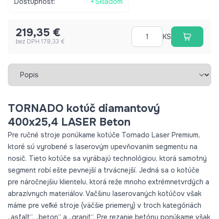
Dostupnosť:
Skladom
aj sintrované kotúče väčších priemerov. Pokiaľ však hovoríme
o kategóriách rezaného materiálu, treba podotknúť, že všetky
219,35 €
naše kotúče z pohľadu rezania sú univerzálne. Každý odreže
KS
bez DPH 178,33 €
všetko, len životnosť kotúča je rôzna pri rôznych materiáloch.
Tiež ponúkame kotúče so všetkými možnými upínacími otvormi
a tým sa opäť zvyšuje ich univerzálnosť. Upínací otvor
Vybrať záložku
dodávame v priemeroch 25.4 – 30.0 mm podľa objednávky
klienta. *laserovaný diamantový kotúč *upínanie: 25.4 mm
*400 mm *použitie: betón, armovaný betón
TORNADO kotúč diamantový
400x25,4 LASER Beton
Pre ručné stroje ponúkame kotúče Tornado Laser Premium,
ktoré sú vyrobené s laserovým upevňovaním segmentu na
nosič. Tieto kotúče sa vyrábajú technológiou, ktorá samotný
segment robí ešte pevnejší a trvácnejší. Jedná sa o kotúče
pre náročnejšiu klientelu, ktorá reže mnoho extrémnetvrdých a
abrazívnych materiálov. Vačšinu laserovaných kotúčov však
máme pre veľké stroje (väčšie priemery) v troch kategóriách
„asfalt“, „beton“ a „granit“. Pre rezanie betónu ponúkame však