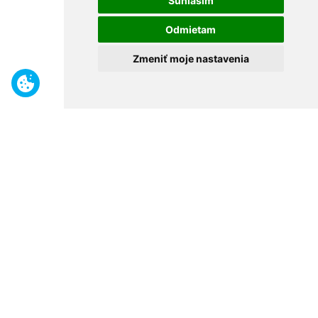
Súhlasím
Odmietam
Zmeniť moje nastavenia
Benefity
Široký sortiment
Odborné poradenstvo
30 rokov na trhu