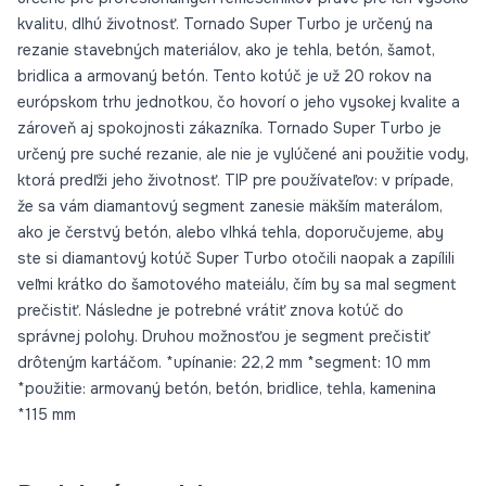
kvalitu, dlhú životnosť. Tornado Super Turbo je určený na
rezanie stavebných materiálov, ako je tehla, betón, šamot,
bridlica a armovaný betón. Tento kotúč je už 20 rokov na
európskom trhu jednotkou, čo hovorí o jeho vysokej kvalite a
zároveň aj spokojnosti zákazníka. Tornado Super Turbo je
určený pre suché rezanie, ale nie je vylúčené ani použitie vody,
ktorá predľži jeho životnosť. TIP pre používateľov: v prípade,
že sa vám diamantový segment zanesie mäkším materálom,
ako je čerstvý betón, alebo vlhká tehla, doporučujeme, aby
ste si diamantový kotúč Super Turbo otočili naopak a zapílili
veľmi krátko do šamotového mateiálu, čím by sa mal segment
prečistiť. Následne je potrebné vrátiť znova kotúč do
správnej polohy. Druhou možnosťou je segment prečistiť
drôteným kartáčom. *upínanie: 22,2 mm *segment: 10 mm
*použitie: armovaný betón, betón, bridlice, tehla, kamenina
*115 mm