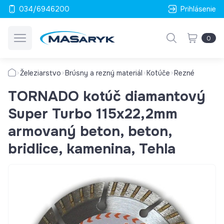
034/6946200
Prihlásenie
0
Železiarstvo
Brúsny a rezný materiál
Kotúče
Rezné
TORNADO kotúč diamantový
Super Turbo 115x22,2mm
armovaný beton, beton,
bridlice, kamenina, Tehla