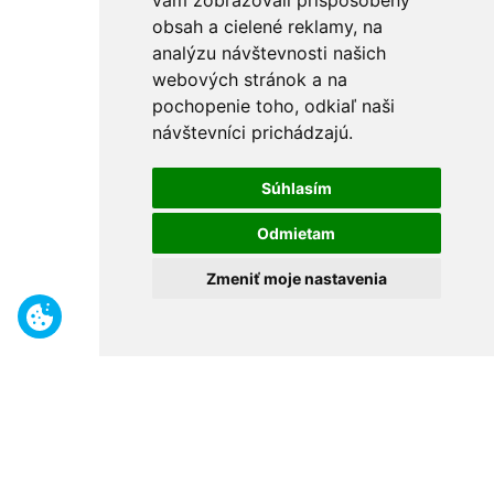
vám zobrazovali prispôsobený
obsah a cielené reklamy, na
analýzu návštevnosti našich
webových stránok a na
pochopenie toho, odkiaľ naši
návštevníci prichádzajú.
Súhlasím
Odmietam
Zmeniť moje nastavenia
Benefity
Široký sortiment
Odborné poradenstvo