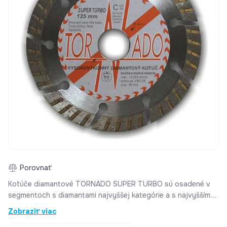
Porovnať
Kotúče diamantové TORNADO SUPER TURBO sú osadené v
segmentoch s diamantami najvyššej kategórie a s najvyšším
objemom hustoty diamantu na cm2. Kotúče Super Turbo sú
Zobraziť viac
určené pre profesionálnych remeselníkov práve pre ich vysokú