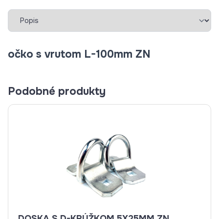
Vybrať záložku
očko s vrutom L-100mm ZN
Podobné produkty
DOSKA S D-KRÚŽKOM 5X25MM ZN