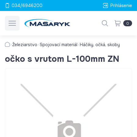
034/6946200
Prihlásenie
0
Železiarstvo
Spojovací materiál
Háčiky, očká, skoby
očko s vrutom L-100mm ZN