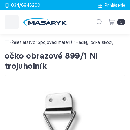
034/6946200
Prihlásenie
0
Železiarstvo
Spojovací materiál
Háčiky, očká, skoby
očko obrazové 899/1 Ni
trojuholník