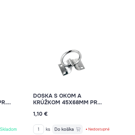
DOSKA S OKOM A
R.
KRÚŽKOM 45X68MM PR
OKA 50MM
1,10 €
Skladom
ks
Do košíka
Nedostupné