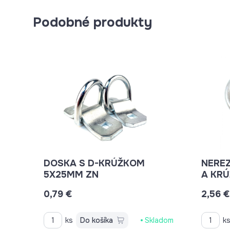
Podobné produkty
DOSKA S D-KRÚŽKOM
NERE
5X25MM ZN
A KRÚ
0,79 €
2,56 €
ks
Do košíka
Skladom
k