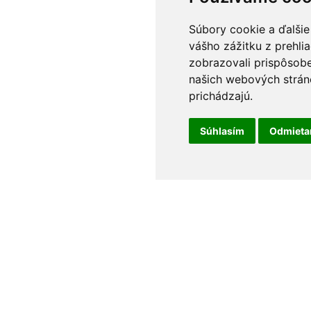
Súbory cookie a ďalšie
vášho zážitku z prehli
zobrazovali prispôsobe
našich webových stráno
prichádzajú.
Súhlasím
Odmiet
t
Odborné poradenstvo