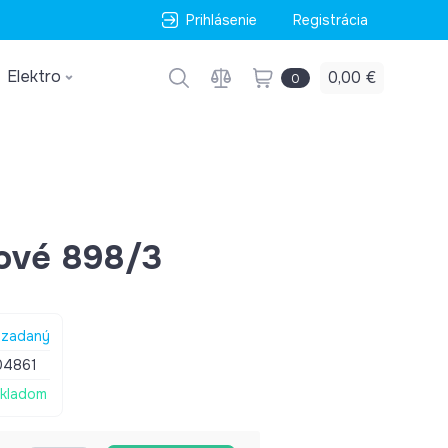
Prihlásenie
Registrácia
Elektro
0,00 €
0
ové 898/3
zadaný
04861
kladom