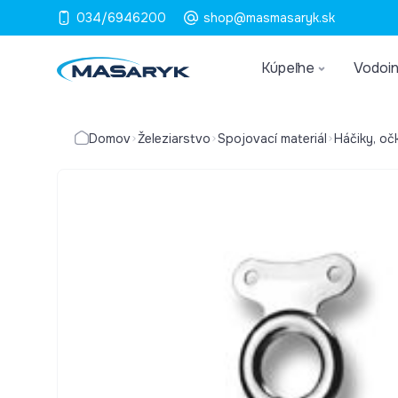
034/6946200
shop@masmasaryk.sk
Kúpeľne
Vodoin
Domov
Železiarstvo
Spojovací materiál
Háčiky, oč