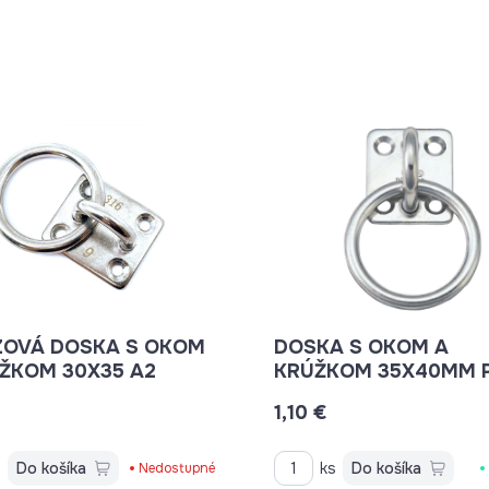
ZOVÁ DOSKA S OKOM
DOSKA S OKOM A
ŽKOM 30X35 A2
KRÚŽKOM 35X40MM P
OKA 40MM
1,10 €
s
Do košíka
ks
Do košíka
Nedostupné