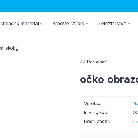
štalačný materiál
Krbové štúdio
Železiarstvo
ká, skoby
Porovnať
očko obraz
Výrobca:
Ne
Interný kód:
0
Dostupnosť:
S