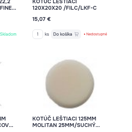
22,2
KOTÚČ LEŠTIACI
FINE
120X20X20 /FILC/LKF-C
15,07 €
Skladom
ks
Do košíka
Nedostupné
MM
KOTÚČ LEŠTIACI 125MM
COVÝ
MOLITAN 25MM/SUCHÝ
ZIPS MAGG