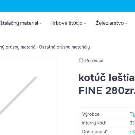
štalačný materiál
Krbové štúdio
Železiarstvo
ný brúsny materiál
Ostatné brúsne materiály
Porovnať
kotúč lešt
FINE 280zr
Výrobca:
Ty
Interný kód:
33
Dostupnosť:
S