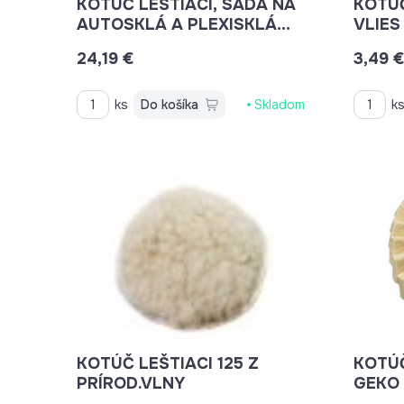
KOTÚČ LEŠTIACI, SADA NA
KOTÚČ
AUTOSKLÁ A PLEXISKLÁ
VLIES
CAREX
24,19 €
3,49 
ks
Do košíka
Skladom
k
KOTÚČ LEŠTIACI 125 Z
KOTÚČ
PRÍROD.VLNY
GEKO
G003