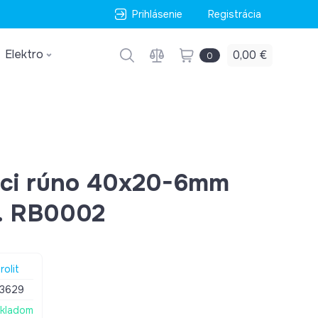
Prihlásenie
Registrácia
Elektro
0,00 €
0
iaci rúno 40x20-6mm
. RB0002
rolit
3629
kladom