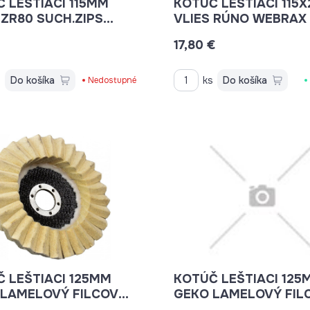
 LEŠTIACI 115MM
KOTÚČ LEŠTIACI 115X
 ZR80 SUCH.ZIPS
VLIES RÚNO WEBRAX 
104134 SV484 KL
14187
€
17,80 €
s
Do košíka
ks
Do košíka
Nedostupné
 LEŠTIACI 125MM
KOTÚČ LEŠTIACI 125
 LAMELOVÝ FILCOVÝ
GEKO LAMELOVÝ FIL
86
G00387