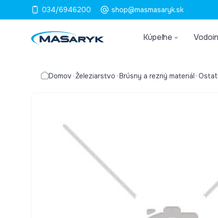
034/6946200
shop@masmasaryk.sk
Kúpeľne
Vodoin
Domov
Železiarstvo
Brúsny a rezný materiál
Ostat