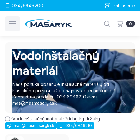
034/6946200
Prihlásenie
0
Vodoinštalačný
materiál
Naša ponuka obsahuje inštalačné materiály od
klasického pozinku až po najnovšie technológie.
Kontakt na predajňu: 034 6946210 e-mail:
mas@masmasaryk.sk
Vodoinštalačný materiál
Príchytky držiaky
mas@masmasaryk.sk
034/6946210