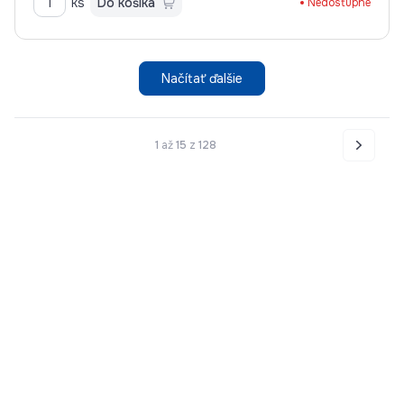
ks
Do košíka
Nedostupné
Načítať ďalšie
1
až
15
z
128
Nasledo