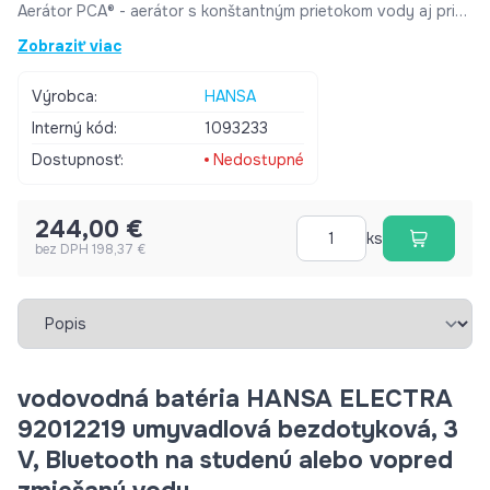
Aerátor PCA® - aerátor s konštantným prietokom vody aj pri
kolísaní tlaku, Výkyvný aerátor Pripojenie Flexibilné
Zobraziť viac
pripojovacie hadičky, Pripojenie na studenú alebo vopred
zmiešanú vodu Elektronické diely Advanced PSD sensor,
Výrobca:
HANSA
Svetelná indikácia funkcií, Indikátor nízkej kapacity napájacej
Interný kód:
1093233
batérie Mechanické dielySpätný ventil (-y), Filter, filtre na
nečistoty Špeciálne funkcie 3S - inštalačný systém pre
Dostupnosť:
Nedostupné
bezpečné a jednoduché upevnenie batérie, Možnosť ďalšieho
nastavenia softvéru (cez Bluetooth) Výtokové rameno Pevné
244,00 €
výtokové rameno Farba Chróm
ks
bez DPH 198,37 €
Vybrať záložku
vodovodná batéria HANSA ELECTRA
92012219 umyvadlová bezdotyková, 3
V, Bluetooth na studenú alebo vopred