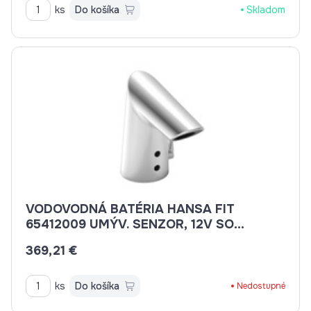
ks
Do košíka
Skladom
VODOVODNÁ BATÉRIA HANSA FIT
65412009 UMÝV. SENZOR, 12V SO
ZÁSUVKOVÝM TRAFOM/BLUETOOTH,
369,21 €
SIEŤ. PREVÁDZKA BEZ VÝP.
ks
Do košíka
Nedostupné