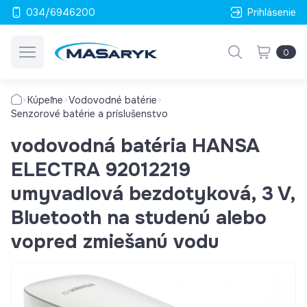
034/6946200
Prihlásenie
0
Kúpeľne
Vodovodné batérie
Senzorové batérie a príslušenstvo
vodovodná batéria HANSA
ELECTRA 92012219
umyvadlová bezdotyková, 3 V,
Bluetooth na studenú alebo
vopred zmiešanú vodu