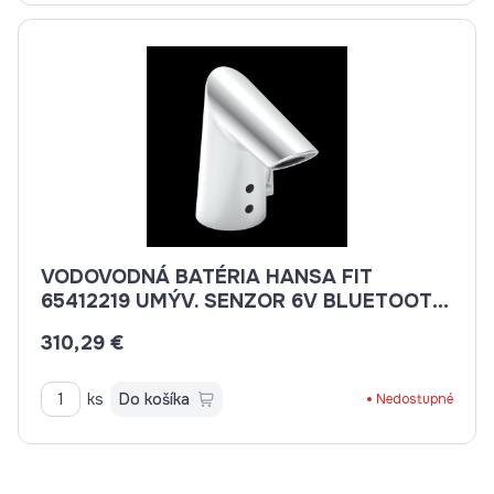
VODOVODNÁ BATÉRIA HANSA FIT
65412219 UMÝV. SENZOR 6V BLUETOOTH
BATÉRIOVÁ PREV. BEZ VÝP.
310,29 €
ks
Do košíka
Nedostupné