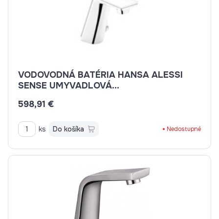
VODOVODNÁ BATÉRIA HANSA ALESSI
SENSE UMYVADLOVÁ
ELEKTRONICKÁ+KLIK-KLAK
598,91 €
CHROM/BIELA 07732201
ks
Do košíka
Nedostupné