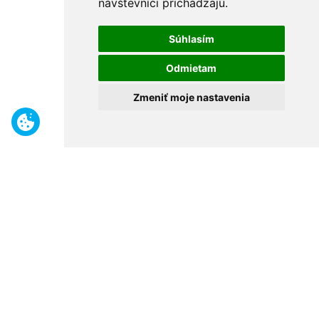
návštevníci prichádzajú.
Súhlasím
Odmietam
Zmeniť moje nastavenia
Benefity
Široký sortiment
Odborné poradenstvo
30 rokov na trhu