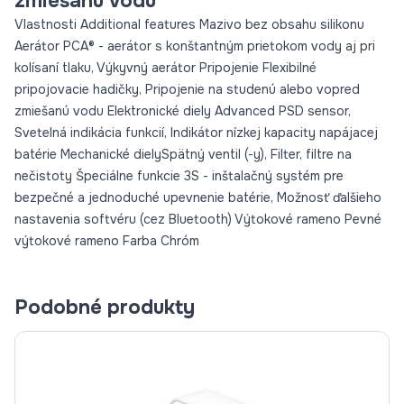
zmiešanú vodu
Vlastnosti Additional features Mazivo bez obsahu silikonu
Aerátor PCA® - aerátor s konštantným prietokom vody aj pri
kolísaní tlaku, Výkyvný aerátor Pripojenie Flexibilné
pripojovacie hadičky, Pripojenie na studenú alebo vopred
zmiešanú vodu Elektronické diely Advanced PSD sensor,
Svetelná indikácia funkcií, Indikátor nízkej kapacity napájacej
batérie Mechanické dielySpätný ventil (-y), Filter, filtre na
nečistoty Špeciálne funkcie 3S - inštalačný systém pre
bezpečné a jednoduché upevnenie batérie, Možnosť ďalšieho
nastavenia softvéru (cez Bluetooth) Výtokové rameno Pevné
výtokové rameno Farba Chróm
Podobné produkty