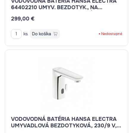
VODOVODNÁ BATÉRIA HANSA ELECTRA
64402210 UMYV. BEZDOTYK., NA
BATÉRIU, NA STUD., ZMIEŠANÚ VODU
299,00 €
ks
Do košíka
Nedostupné
VODOVODNÁ BATÉRIA HANSA ELECTRA
UMYVADLOVÁ BEZDOTYKOVÁ, 230/9 V,
SIEŤOVÉ NAPÁJANIE 92002009