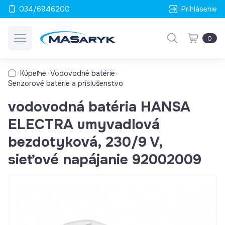
034/6946200
Prihlásenie
0
Kúpeľne
Vodovodné batérie
Senzorové batérie a príslušenstvo
vodovodná batéria HANSA
ELECTRA umyvadlová
bezdotyková, 230/9 V,
sieťové napájanie 92002009