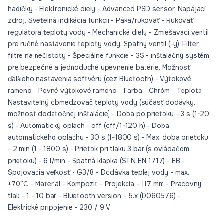
hadičky - Elektronické diely - Advanced PSD sensor, Napájací
zdroj, Svetelná indikácia funkcií - Páka/rukoväť - Rukoväť
regulátora teploty vody - Mechanické diely - Zmiešavací ventil
pre ručné nastavenie teploty vody, Spätný ventil (-y), Filter,
filtre na nečistoty - Špeciálne funkcie - 3S - inštalačný systém
pre bezpečné a jednoduché upevnenie batérie, Možnosť
ďalšieho nastavenia softvéru (cez Bluetooth) - Výtokové
rameno - Pevné výtokové rameno - Farba - Chróm - Teplota -
Nastaviteľný obmedzovač teploty vody (súčasť dodávky,
možnosť dodatočnej inštalácie) - Doba po prietoku - 3 s (1-20
s) - Automatický oplach - off (off/1-120 h) - Doba
automatického oplachu - 30 s (1-1800 s) - Max. doba prietoku
- 2 min (1 - 1800 s) - Prietok pri tlaku 3 bar (s ovládačom
prietoku) - 6 l/min - Spätná klapka (STN EN 1717) - EB -
Spojovacia veľkosť - G3/8 - Dodávka teplej vody - max.
+70°C - Materiál - Kompozit - Projekcia - 117 mm - Pracovný
tlak - 1 - 10 bar - Bluetooth version - 5.x (D060576) -
Elektrické pripojenie - 230 / 9 V