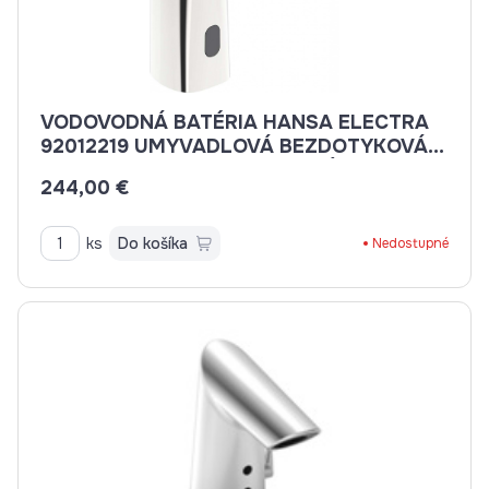
VODOVODNÁ BATÉRIA HANSA ELECTRA
92012219 UMYVADLOVÁ BEZDOTYKOVÁ,
3 V, BLUETOOTH NA STUDENÚ ALEBO
244,00 €
VOPRED ZMIEŠANÚ VODU
ks
Do košíka
Nedostupné