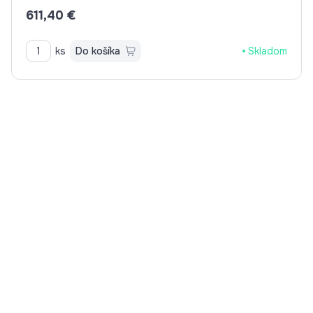
6V BAT. PREV., PUSH OVL. BLUETOOTH
611,40 €
ks
Do košíka
Skladom