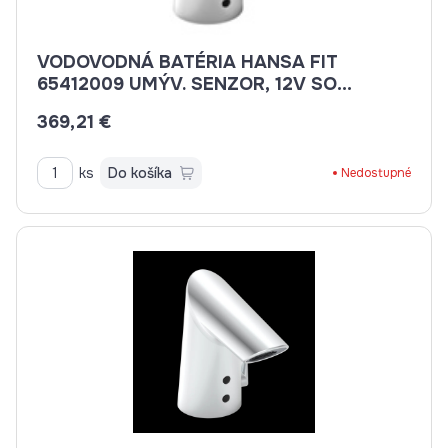
VODOVODNÁ BATÉRIA HANSA FIT
65412009 UMÝV. SENZOR, 12V SO
ZÁSUVKOVÝM TRAFOM/BLUETOOTH,
369,21 €
SIEŤ. PREVÁDZKA BEZ VÝP.
ks
Do košíka
Nedostupné