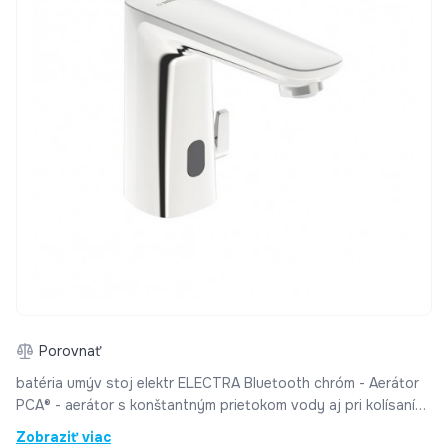
Porovnať
batéria umýv stoj elektr ELECTRA Bluetooth chróm - Aerátor
PCA® - aerátor s konštantným prietokom vody aj pri kolísaní
tlaku, Výkyvný aerátor - Pripojenie - Flexibilné pripojovacie
Zobraziť viac