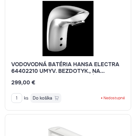
VODOVODNÁ BATÉRIA HANSA ELECTRA
64402210 UMYV. BEZDOTYK., NA
BATÉRIU, NA STUD., ZMIEŠANÚ VODU
299,00 €
ks
Do košíka
Nedostupné