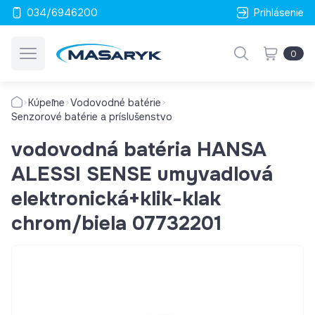
034/6946200
Prihlásenie
0
Kúpeľne
Vodovodné batérie
Senzorové batérie a príslušenstvo
vodovodná batéria HANSA
ALESSI SENSE umyvadlová
elektronická+klik-klak
chrom/biela 07732201