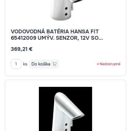
VODOVODNÁ BATÉRIA HANSA FIT
65412009 UMÝV. SENZOR, 12V SO
ZÁSUVKOVÝM TRAFOM/BLUETOOTH,
369,21 €
SIEŤ. PREVÁDZKA BEZ VÝP.
ks
Do košíka
Nedostupné