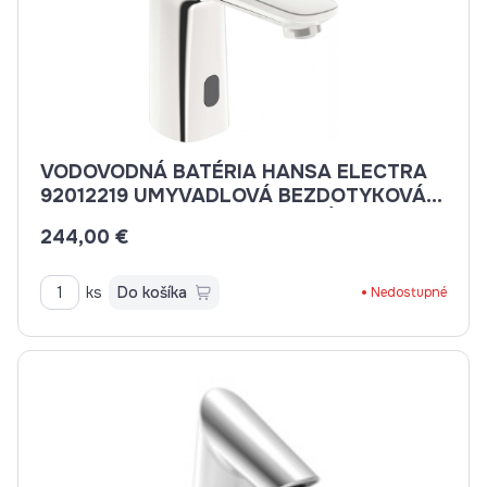
VODOVODNÁ BATÉRIA HANSA ELECTRA
92012219 UMYVADLOVÁ BEZDOTYKOVÁ,
3 V, BLUETOOTH NA STUDENÚ ALEBO
244,00 €
VOPRED ZMIEŠANÚ VODU
ks
Do košíka
Nedostupné