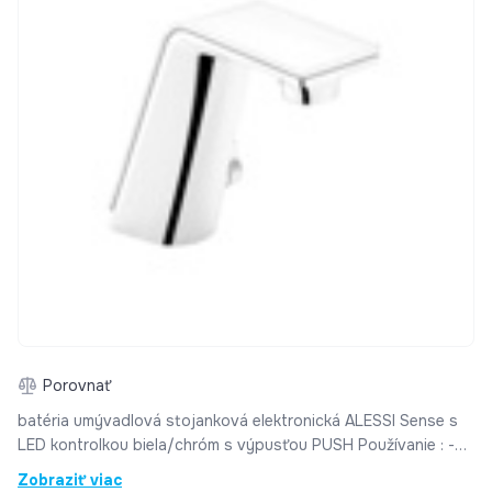
Porovnať
batéria umývadlová stojanková elektronická ALESSI Sense s
LED kontrolkou biela/chróm s výpusťou PUSH Používanie : -
batéria sa otvára jemným stlačením jej hornej časti, po ktorom
Zobraziť viac