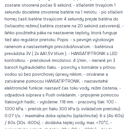
/48 h/72 h),prednastavené Vypnuté, , HANSA Oras Group ,
zostane otvorená počas 6 sekúnd, - stlačením trvajúcim 1
sekundu docielime otvorenie batérie na 1 minútu, - po stlačení
hornej časti batérie trvajúcom 4 sekundy prejde batéria do
čistiaceho režimu( batéria zostane na 20 sekúnd zatvorená), -
ľahko použiteľná páka na nastavenie teploty, ktorá funguje
tiež ako regulátor prietoku, Popis: - s pevným výtokovým
ramenom a nastaviteľným prevzdušňovačom, - batériová
prevádzka 3V ( 2x AA1,5V litium ), - HANSATIPTRONIK s LED
kontrolkou, - prietokové množstvo: 4 l/min., - merané pri 3
baroch hydraulického tlaku, - povrchy v kontakte s pitnou
vodou sú bez povrchovej úpravy niklom, - otváranie a
zatváranie pomocou HANSATIPTRONIK, - nastaviteľné
elektronické funkcie: nastaviť čas toku vody, režim čistenia, -
odpadová súprava s Push ovládaním, - pripojenie pomocou
tlakových hadíc, - vyloženie: 118 mm, - pracovný tlak: 100 -
1000 kPa, - prietok pri tlaku 300 kPa (s ovládačom prietoku):
0.07 l/s, - maximálna doba oplachu (spláchnutie): 6 s (4s-60s)
/ 60s (30s -600s), - dodávka teplej vody: max. +70°C, -