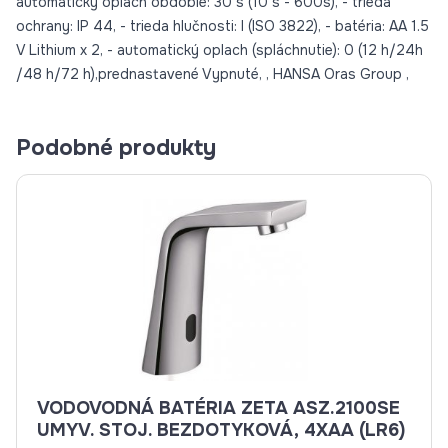
automatický oplach obdobie: 30 s (10 s - 600s), - trieda
ochrany: IP 44, - trieda hlučnosti: I (ISO 3822), - batéria: AA 1.5
V Lithium x 2, - automatický oplach (spláchnutie): 0 (12 h/24h
/48 h/72 h),prednastavené Vypnuté, , HANSA Oras Group ,
Podobné produkty
VODOVODNÁ BATÉRIA ZETA ASZ.2100SE
UMYV. STOJ. BEZDOTYKOVÁ, 4XAA (LR6)