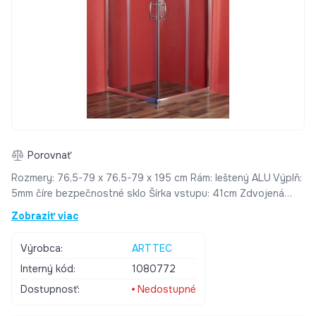
Porovnať
Rozmery: 76,5-79 x 76,5-79 x 195 cm Rám: leštený ALU Výplň:
5mm číre bezpečnostné sklo Šírka vstupu: 41cm Zdvojená
vycvakávacie kolieska pre jednoduchú údržbu. Možnosť
Zobraziť viac
kombinácie s vaničkami STONE
Výrobca:
ARTTEC
Interný kód:
1080772
Dostupnosť:
Nedostupné