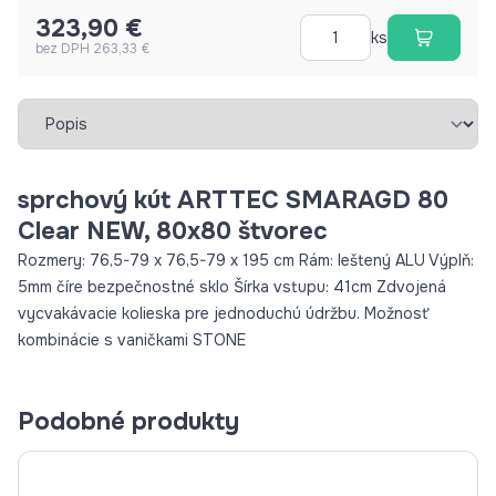
323,90 €
ks
bez DPH 263,33 €
Vybrať záložku
sprchový kút ARTTEC SMARAGD 80
Clear NEW, 80x80 štvorec
Rozmery: 76,5-79 x 76,5-79 x 195 cm Rám: leštený ALU Výplň:
5mm číre bezpečnostné sklo Šírka vstupu: 41cm Zdvojená
vycvakávacie kolieska pre jednoduchú údržbu. Možnosť
kombinácie s vaničkami STONE
Podobné produkty