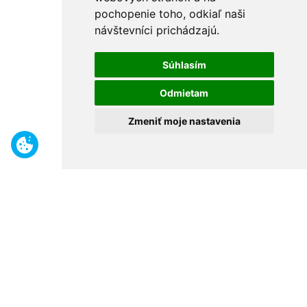
pochopenie toho, odkiaľ naši
návštevníci prichádzajú.
Súhlasím
Odmietam
Zmeniť moje nastavenia
Benefity
Široký sortiment
Odborné poradenstvo
30 rokov na trhu