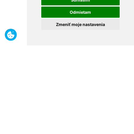
Odmietam
Zmeniť moje nastavenia
Benefity
Široký sortiment
Odborné poradenstvo
30 rokov na trhu