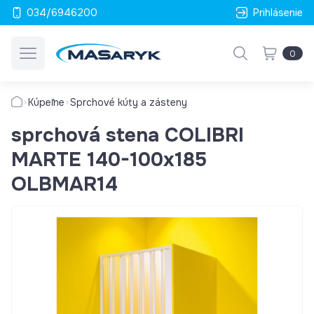
034/6946200
Prihlásenie
0
Kúpeľne
Sprchové kúty a zásteny
sprchová stena COLIBRI
MARTE 140-100x185
OLBMAR14