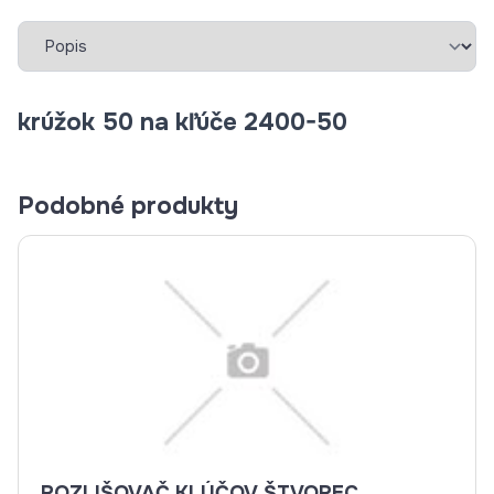
Vybrať záložku
krúžok 50 na kľúče 2400-50
Podobné produkty
ROZLIŠOVAČ KLÚČOV ŠTVOREC