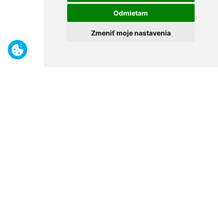
Odmietam
Zmeniť moje nastavenia
Benefity
Široký sortiment
Odborné poradenstvo
30 rokov na trhu
Naše predajne