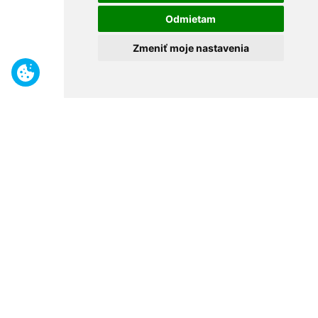
Odmietam
Zmeniť moje nastavenia
Benefity
Široký sortiment
Odborné poradenstvo
30 rokov na trhu
Naše predajne