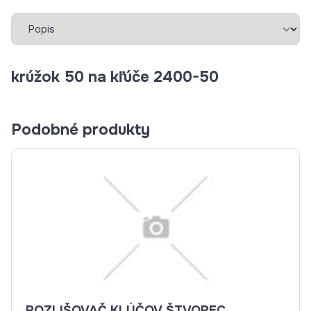
Vybrať záložku
krúžok 50 na kľúče 2400-50
Podobné produkty
ROZLIŠOVAČ KLÚČOV ŠTVOREC