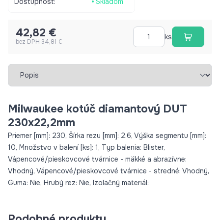
Dostupnosť:
Skladom
42,82 €
ks
bez DPH 34,81 €
Vybrať záložku
Milwaukee kotúč diamantový DUT
230x22,2mm
Priemer [mm]: 230, Šírka rezu [mm]: 2.6, Výška segmentu [mm]:
10, Množstvo v balení [ks]: 1, Typ balenia: Blister,
Vápencové/pieskovcové tvárnice - mäkké a abrazívne:
Vhodný, Vápencové/pieskovcové tvárnice - stredné: Vhodný,
Guma: Nie, Hrubý rez: Nie, Izolačný materiál:
Podobné produkty