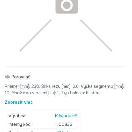
Porovnať
Priemer [mm]: 230, Šírka rezu [mm]: 2.6, Výška segmentu [mm]:
10, Množstvo v balení [ks]: 1, Typ balenia: Blister,
Vápencové/pieskovcové tvárnice - mäkké a abrazívne:
Zobraziť viac
Vhodný, Vápencové/pieskovcové tvárnice - stredné: Vhodný,
Guma: Nie, Hrubý rez: Nie, Izolačný materiál:
Výrobca:
Milwaukee®
Interný kód:
1100836