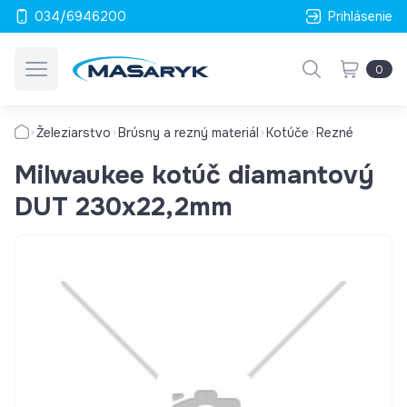
034/6946200
Prihlásenie
0
Železiarstvo
Brúsny a rezný materiál
Kotúče
Rezné
Milwaukee kotúč diamantový
DUT 230x22,2mm