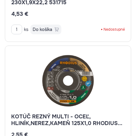
230X1,9X22,2 531715
4,53 €
ks
Do košíka
Nedostupné
KOTÚČ REZNÝ MULTI - OCEĽ,
HLINÍK,NEREZ,KAMEŇ 125X1,0 RHODIUS
XT69 MULTI PROLINE
2,55 €