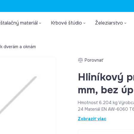
štalačný materiál
Krbové štúdio
Železiarstvo
 k dverám a oknám
Porovnať
Hliníkový p
mm, bez úp
Hmotnosť 6.204 kg Výrobca
24 Materiál EN AW-6060 T66
Dĺžka [mm] 6000 Povrch Be
Zobraziť viac
[mm] 1,6 Záruka 24 mesiaco