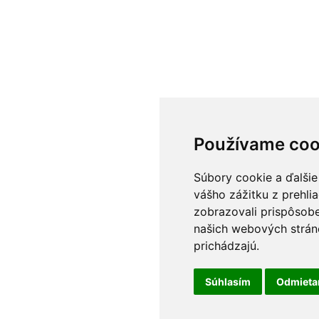
Používame coo
Súbory cookie a ďalšie
vášho zážitku z prehli
zobrazovali prispôsobe
našich webových stráno
prichádzajú.
Súhlasím
Odmiet