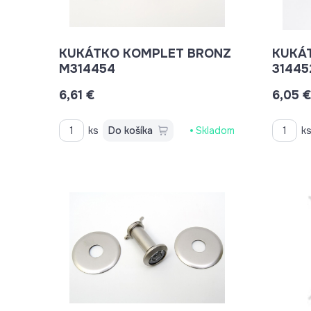
KUKÁTKO KOMPLET BRONZ
KUKÁTK
M314454
31445
6,61 €
6,05 
ks
Do košíka
Skladom
k