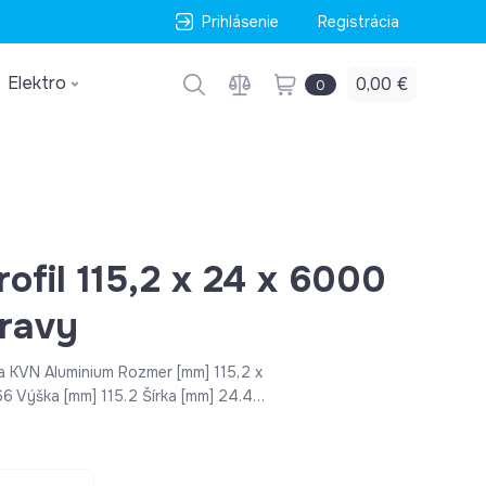
Prihlásenie
Registrácia
Elektro
0,00 €
0
rofil 115,2 x 24 x 6000
ravy
 KVN Aluminium Rozmer [mm] 115,2 x
 Výška [mm] 115.2 Šírka [mm] 24.4
z povrchovej úpravy Hrúbka steny
v