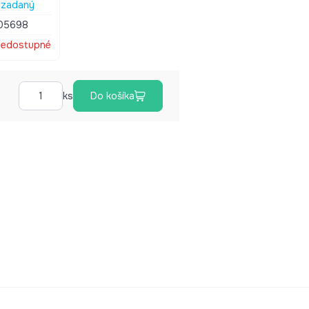
zadaný
05698
edostupné
ks
Do košíka