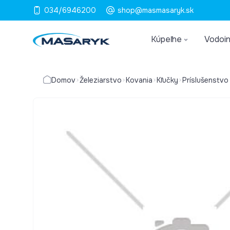
034/6946200
shop@masmasaryk.sk
Kúpeľne
Vodoin
Domov
Železiarstvo
Kovania
Kľučky
Príslušenstvo