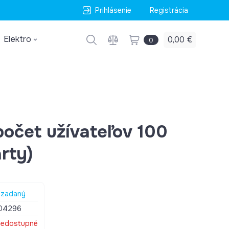
Prihlásenie
Registrácia
Elektro
0,00 €
0
počet užívateľov 100
rty)
zadaný
04296
edostupné