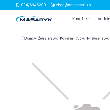
034/6946200
shop@masmasaryk.sk
Kúpeľne
Vodoin
Domov
Železiarstvo
Kovania
Kľučky
Príslušenstvo