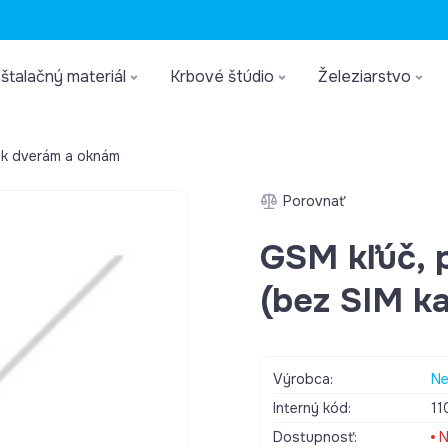
štalačný materiál
Krbové štúdio
Železiarstvo
 k dverám a oknám
Porovnať
GSM kľúč, 
(bez SIM ka
Výrobca:
Ne
Interný kód:
11
Dostupnosť:
N