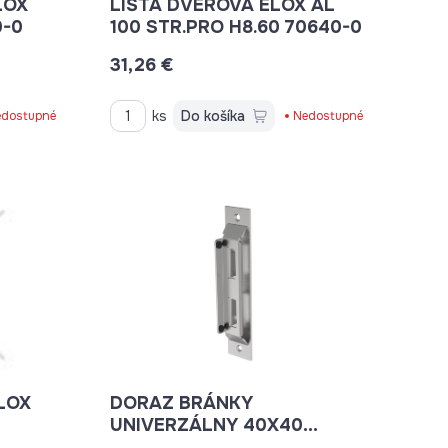
LOX
LIŠTA DVEROVÁ ELOX AL
70530-0
100 STR.PRO H8.60 70640-0
31,26 €
ks
Do košíka
dostupné
Nedostupné
ELOX
DORAZ BRÁNKY
UNIVERZÁLNY 40X40
B1/62U-40