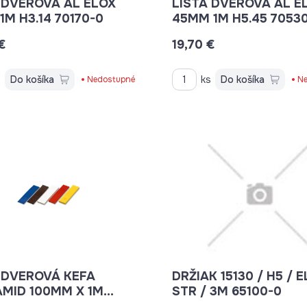
 DVEROVÁ AL ELOX
LIŠTA DVEROVÁ AL E
14MM 1M H3.14 70170-0
45MM 1M H5.45 
€
19,70 €
s
Do košíka
ks
Do košíka
Nedostupné
Ne
 DVEROVÁ KEFA
DRŽIAK 15130 / H5 / 
MID 100MM X 1M
STR / 3M 65100-0
 70610-0