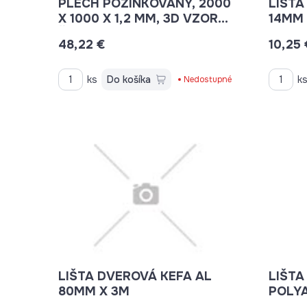
PLECH POZINKOVANÝ, 2000
LIŠTA
X 1000 X 1,2 MM, 3D VZOR
ŠTVOREC
48,22 €
10,25 
ks
Do košíka
k
Nedostupné
LIŠTA DVEROVÁ KEFA AL
LIŠTA
80MM X 3M
POLYA
H8.40