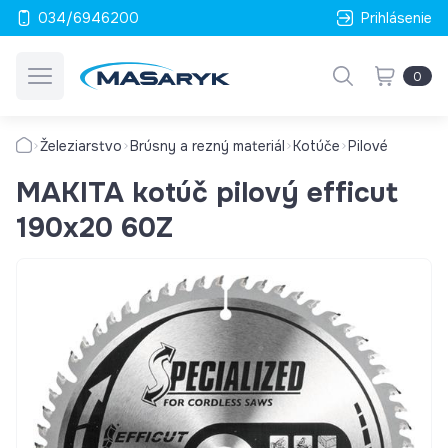
034/6946200
Prihlásenie
0
Železiarstvo
Brúsny a rezný materiál
Kotúče
Pilové
MAKITA kotúč pilový efficut
190x20 60Z