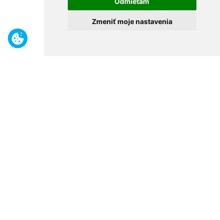
Odmietam
Zmeniť moje nastavenia
Benefity
Široký sortiment
Odborné poradenstvo
30 rokov na trhu
Naše predajne