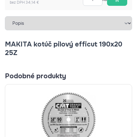
bez DPH 34,14 €
Vybrať záložku
MAKITA kotúč pilový efficut 190x20
25Z
Podobné produkty