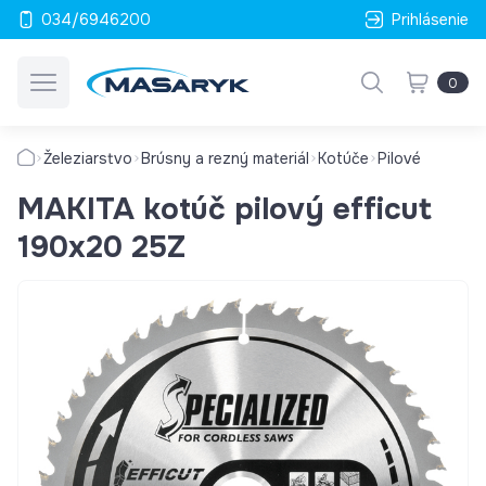
034/6946200
Prihlásenie
0
Železiarstvo
Brúsny a rezný materiál
Kotúče
Pilové
MAKITA kotúč pilový efficut
190x20 25Z