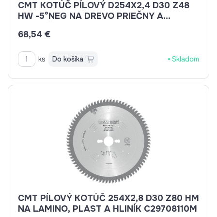
CMT KOTÚČ PÍLOVÝ D254X2,4 D30 Z48
HW -5°NEG NA DREVO PRIEČNY A
POZDĹŽNY REZ C29404810M
68,54 €
ks
Do košíka
Skladom
CMT PÍLOVÝ KOTÚČ 254X2,8 D30 Z80 HM
NA LAMINO, PLAST A HLINÍK C29708110M